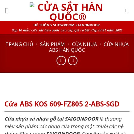
Skip
to
content
HỆ THỐNG SHOWROOM SAIGONDOOR
Top 10 mẫu cửa sắt hàn quốc cao cấp giá rẻ bền đẹp nhất năm 2021
TRANG CHỦ
/
SẢN PHẨM
/
CỬA NHỰA
/
CỬA NHỰA
ABS HÀN QUỐC
Cửa ABS KOS 609-FZ805 2-ABS-SGD
Cửa nhựa và nhựa gỗ tại SAIGONDOOR
là thương
hiệu sản phẩm các dòng cửa trong một chuỗi các hệ
thống Showroom
SAIGONDOOR
. Chuyên sản xuất và