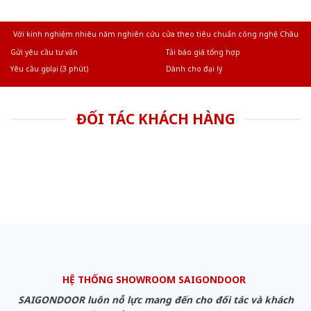
Với kinh nghiệm nhiêu năm nghiên cứu cửa theo tiêu chuẩn công nghệ Châu
Âu.Chúng tôi tự tin là nhà sản xuất & cung cấp hàng đầu tại Việt Nam!
Gửi yêu cầu tư vấn
Tải báo giá tổng hợp
Yêu cầu gọi lại (3 phút)
Dành cho đại lý
ĐỐI TÁC KHÁCH HÀNG
HỆ THỐNG SHOWROOM SAIGONDOOR
SAIGONDOOR luôn nỗ lực mang đến cho đối tác và khách