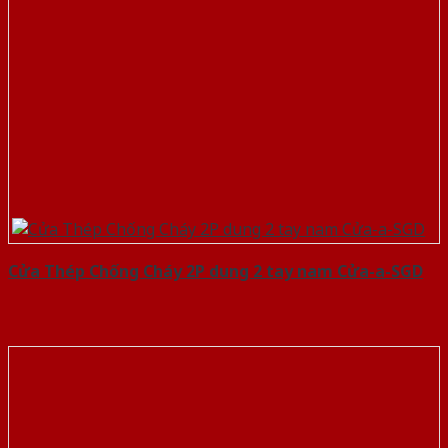
Cửa Thép Chống Cháy 2P dung 2 tay nam Cửa-a-SGD