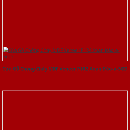
Cửa Gỗ Chống Cháy MDF Veneer P1R2 Xoan Đào-a-SGD