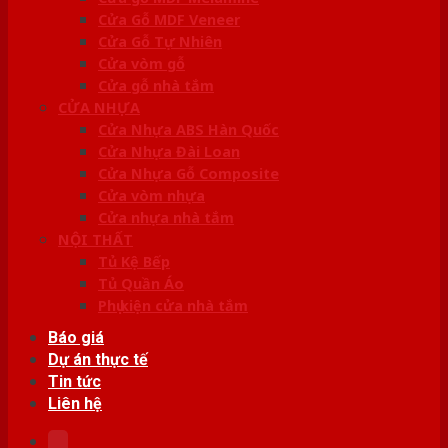
Cửa Gỗ MDF Veneer
Cửa Gỗ Tự Nhiên
Cửa vòm gỗ
Cửa gỗ nhà tắm
CỬA NHỰA
Cửa Nhựa ABS Hàn Quốc
Cửa Nhựa Đài Loan
Cửa Nhựa Gỗ Composite
Cửa vòm nhựa
Cửa nhựa nhà tắm
NỘI THẤT
Tủ Kệ Bếp
Tủ Quần Áo
Phụ kiện cửa nhà tắm
Báo giá
Dự án thực tế
Tin tức
Liên hệ