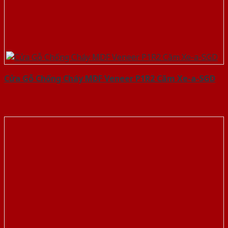
Cửa Gỗ Chống Cháy MDF Veneer P1R2 Căm Xe-a-SGD