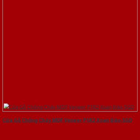
Cửa Gỗ Chống Cháy MDF Veneer P1R2 Xoan Đào-SGD