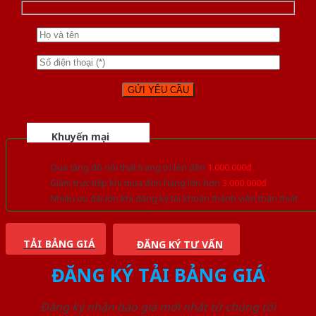
Khuyến mại
Quà tặng đồ nội thất trang trí lên đến
1.000.000đ
Giảm trực tiếp khi mua đơn hàng lớn hơn
3.000.000đ
Nhiều ưu đãi lớn khi đăng ký tài khoản thành viên thân thiết
TẢI BẢNG GIÁ
ĐĂNG KÝ TƯ VẤN
ĐĂNG KÝ TẢI BẢNG GIÁ
Đăng ký nhận báo giá mới nhất từ chúng tôi