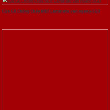
Cửa Gỗ Chống Cháy MDF Laminate van ngang-SGD