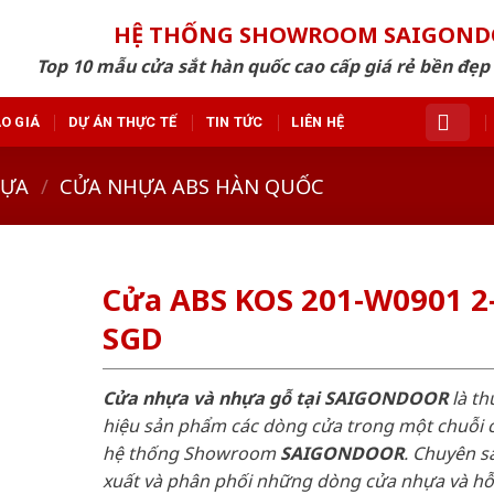
HỆ THỐNG SHOWROOM SAIGON
Top 10 mẫu cửa sắt hàn quốc cao cấp giá rẻ bền đẹ
O GIÁ
DỰ ÁN THỰC TẾ
TIN TỨC
LIÊN HỆ
HỰA
/
CỬA NHỰA ABS HÀN QUỐC
Cửa ABS KOS 201-W0901 2
SGD
Cửa nhựa và nhựa gỗ tại SAIGONDOOR
là t
hiệu sản phẩm các dòng cửa trong một chuỗi 
hệ thống Showroom
SAIGONDOOR
. Chuyên s
xuất và phân phối những dòng cửa nhựa và h