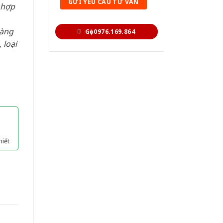
 hợp
hàng
Gọi 0976.169.864
 loại
hiết