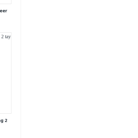
eer
g 2