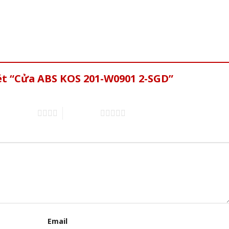
ét “Cửa ABS KOS 201-W0901 2-SGD”
4 trên 5 sao
5 trên 5 sao
Email