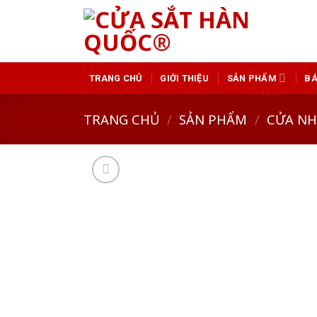
Skip
to
content
GIỚI THIỆU
SẢN PHẨM
BÁ
TRANG CHỦ
TRANG CHỦ
/
SẢN PHẨM
/
CỬA N