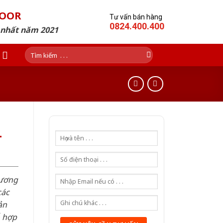
DOOR
Tư vấn bán hàng
0824.400.400
p nhất năm 2021
Tìm
kiếm:
-
hương
các
ản
ỗ hợp