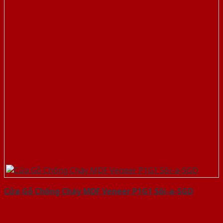
Cửa Gỗ Chống Cháy MDF Veneer P1G1 Sồi-a-SGD