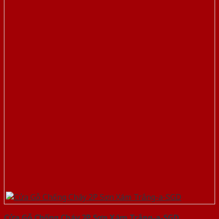
Cửa Gỗ Chống Cháy 2P Sơn Xám Trắng-a-SGD