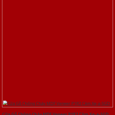
Cửa Gỗ Chống Cháy MDF Veneer P1R2 Căm Xe-a-SGD