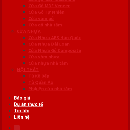
Cửa Gỗ MDF Veneer
Cửa Gỗ Tự Nhiên
Cửa vòm gỗ
Cửa gỗ nhà tắm
CỬA NHỰA
Cửa Nhựa ABS Hàn Quốc
Cửa Nhựa Đài Loan
Cửa Nhựa Gỗ Composite
Cửa vòm nhựa
Cửa nhựa nhà tắm
NỘI THẤT
Tủ Kệ Bếp
Tủ Quần Áo
Phụ kiện cửa nhà tắm
Báo giá
Dự án thực tế
Tin tức
Liên hệ