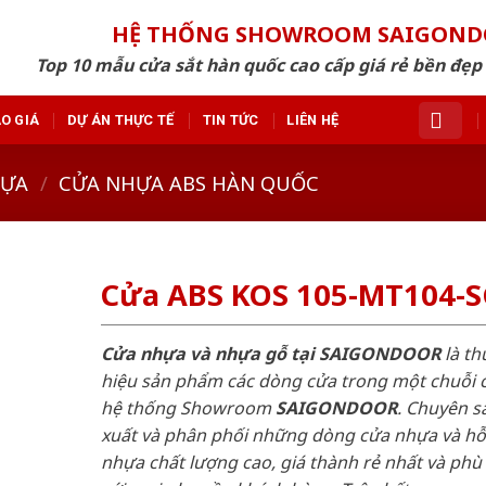
HỆ THỐNG SHOWROOM SAIGON
Top 10 mẫu cửa sắt hàn quốc cao cấp giá rẻ bền đẹ
O GIÁ
DỰ ÁN THỰC TẾ
TIN TỨC
LIÊN HỆ
HỰA
/
CỬA NHỰA ABS HÀN QUỐC
Cửa ABS KOS 105-MT104-
Cửa nhựa và nhựa gỗ tại SAIGONDOOR
là t
hiệu sản phẩm các dòng cửa trong một chuỗi 
hệ thống Showroom
SAIGONDOOR
. Chuyên s
xuất và phân phối những dòng cửa nhựa và h
nhựa chất lượng cao, giá thành rẻ nhất và phù