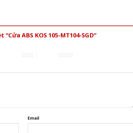
xét “Cửa ABS KOS 105-MT104-SGD”
4 trên 5 sao
5 trên 5 sao
Email