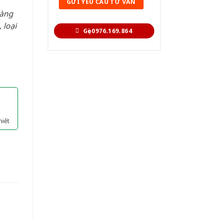
hàng
 loại
Gọi 0976.169.864
hiết