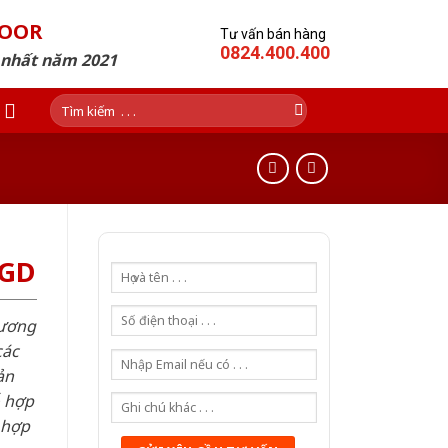
DOOR
Tư vấn bán hàng
0824.400.400
p nhất năm 2021
Tìm
kiếm:
SGD
hương
các
ản
ỗ hợp
 hợp