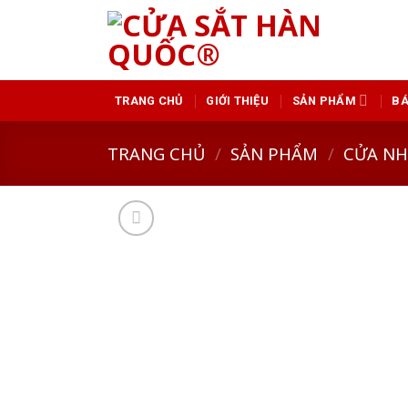
Skip
to
content
GIỚI THIỆU
SẢN PHẨM
BÁ
TRANG CHỦ
TRANG CHỦ
/
SẢN PHẨM
/
CỬA N