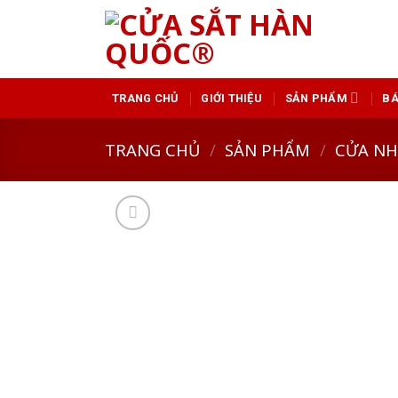
Skip
to
content
GIỚI THIỆU
SẢN PHẨM
BÁ
TRANG CHỦ
TRANG CHỦ
/
SẢN PHẨM
/
CỬA N