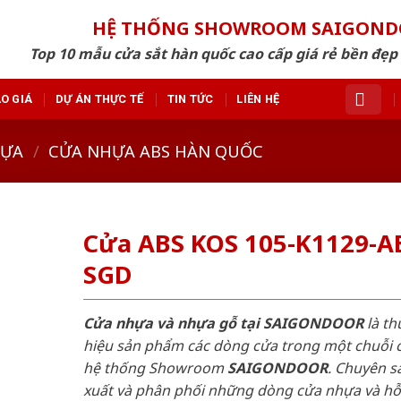
HỆ THỐNG SHOWROOM SAIGON
Top 10 mẫu cửa sắt hàn quốc cao cấp giá rẻ bền đẹ
O GIÁ
DỰ ÁN THỰC TẾ
TIN TỨC
LIÊN HỆ
HỰA
/
CỬA NHỰA ABS HÀN QUỐC
Cửa ABS KOS 105-K1129-A
SGD
Cửa nhựa và nhựa gỗ tại SAIGONDOOR
là t
hiệu sản phẩm các dòng cửa trong một chuỗi 
hệ thống Showroom
SAIGONDOOR
. Chuyên s
xuất và phân phối những dòng cửa nhựa và h