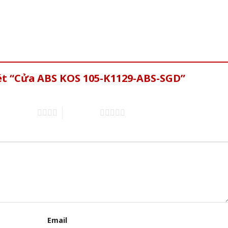
xét “Cửa ABS KOS 105-K1129-ABS-SGD”
4 trên 5 sao
5 trên 5 sao
Email