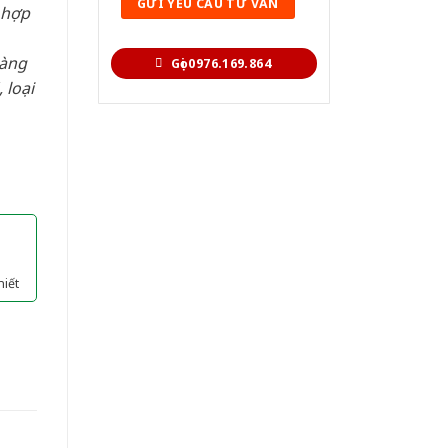
 hợp
hàng
Gọi 0976.169.864
 loại
hiết