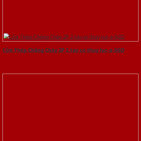
Cửa Thép Chống Cháy 2P 2 tay co thuy luc-a-SGD