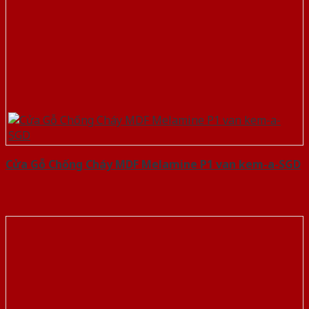
Cửa Gỗ Chống Cháy MDF Melamine P1 van kem-a-SGD