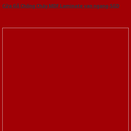
Cửa Gỗ Chống Cháy MDF Laminate van ngang-SGD