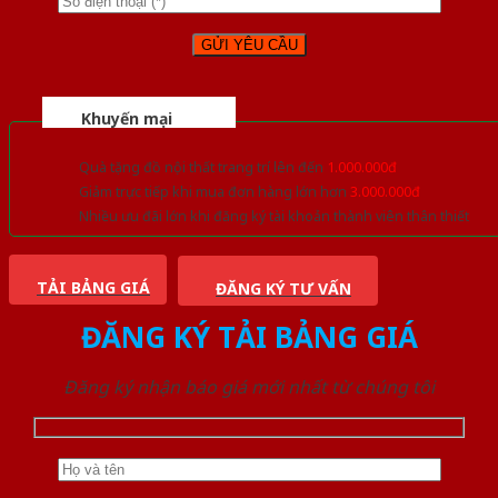
Khuyến mại
Quà tặng đồ nội thất trang trí lên đến
1.000.000đ
Giảm trực tiếp khi mua đơn hàng lớn hơn
3.000.000đ
Nhiều ưu đãi lớn khi đăng ký tài khoản thành viên thân thiết
TẢI BẢNG GIÁ
ĐĂNG KÝ TƯ VẤN
ĐĂNG KÝ TẢI BẢNG GIÁ
Đăng ký nhận báo giá mới nhất từ chúng tôi