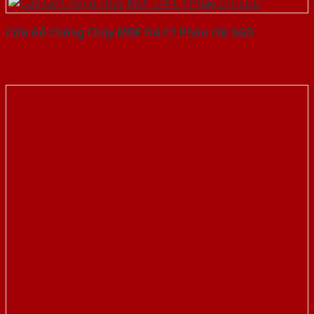
Cửa Gỗ Chống Cháy MDF O4-C1 Phào chi-SGD