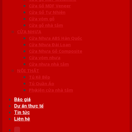
Cửa Gỗ MDF Veneer
Cửa Gỗ Tự Nhiên
Cửa vòm gỗ
Cửa gỗ nhà tắm
CỬA NHỰA
Cửa Nhựa ABS Hàn Quốc
Cửa Nhựa Đài Loan
Cửa Nhựa Gỗ Composite
Cửa vòm nhựa
Cửa nhựa nhà tắm
NỘI THẤT
Tủ Kệ Bếp
Tủ Quần Áo
Phụ kiện cửa nhà tắm
Báo giá
Dự án thực tế
Tin tức
Liên hệ