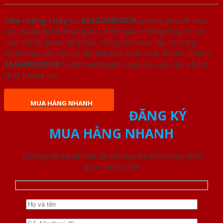
Cửa chống cháy
tại
SAIGONDOOR
phong phú về màu
sắc, đa dạng về chủng loại, thời gian chống cháy có các
mức độ 60 phút, 90 phút, 120 phút hoặc lâu hơn tùy
thuộc vào vật liệu và độ dày của cánh cửa: 45mm, 50mm.
SAIGONDOOR
là đơn vị chuyên cung cấp các sản phẩm
chất lượng cao.
MUA HÀNG NHANH
ĐĂNG KÝ
MUA HÀNG NHANH
Chúng tôi sẽ liên lạc lại với quý khách trong thời
gian ngắn nhất