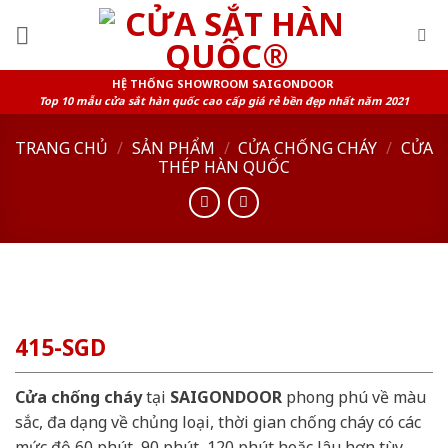
Skip
to
content
HỆ THỐNG SHOWROOM SAIGONDOOR
Top 10 mẫu cửa sắt hàn quốc cao cấp giá rẻ bền đẹp nhất năm 2021
TRANG CHỦ
/
SẢN PHẨM
/
CỬA CHỐNG CHÁY
/
CỬA
THÉP HÀN QUỐC
415-SGD
Cửa chống cháy
tại
SAIGONDOOR
phong phú về màu
sắc, đa dạng về chủng loại, thời gian chống cháy có các
mức độ 60 phút, 90 phút, 120 phút hoặc lâu hơn tùy