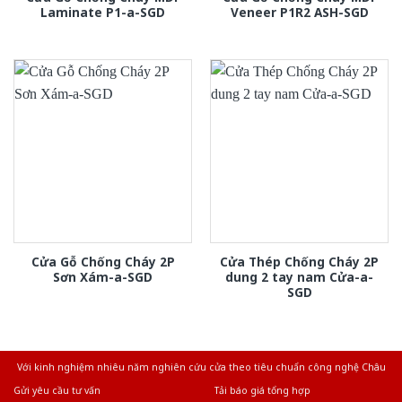
Laminate P1-a-SGD
Veneer P1R2 ASH-SGD
Cửa Gỗ Chống Cháy 2P
Cửa Thép Chống Cháy 2P
Sơn Xám-a-SGD
dung 2 tay nam Cửa-a-
SGD
Với kinh nghiệm nhiêu năm nghiên cứu cửa theo tiêu chuẩn công nghệ Châu
Âu.Chúng tôi tự tin là nhà sản xuất & cung cấp hàng đầu tại Việt Nam!
Gửi yêu cầu tư vấn
Tải báo giá tổng hợp