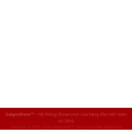
SaigonDoor™
- Hệ thống Showroom cửa hàng đầu Việt Nam
từ 2010
Copyright ⓒ 2010 – 2026 SaigonDoor™ | Đơn vị chủ quản SaigonDoor