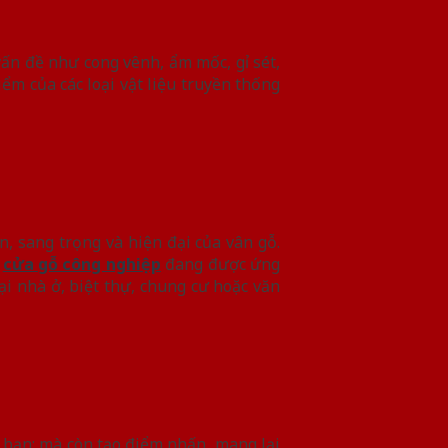
vấn đề như cong vênh, ẩm mốc, gỉ sét,
m của các loại vật liệu truyền thống
, sang trọng và hiện đại của vân gỗ.
,
cửa gỗ công nghiệp
đang được ứng
i nhà ở, biệt thự, chung cư hoặc văn
 bạn; mà còn tạo điểm nhấn, mang lại