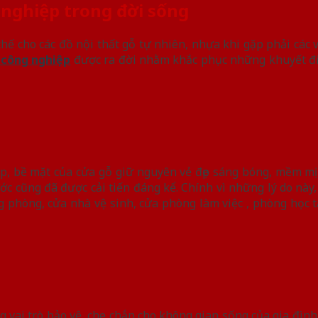
g nghiệp trong đời sống
hế cho các đồ nội thất gỗ tự nhiên, nhựa khi gặp phải các 
 công nghiệp
được ra đời nhằm khắc phục những khuyết điể
ấp, bề mặt của cửa gỗ giữ nguyên vẻ đẹp sáng bóng, mềm mịn
c cũng đã được cải tiến đáng kể. Chính vì những lý do này
phòng, cửa nhà vệ sinh, cửa phòng làm việc , phòng học tạ
 vai trò bảo vệ, che chắn cho không gian sống của gia đình