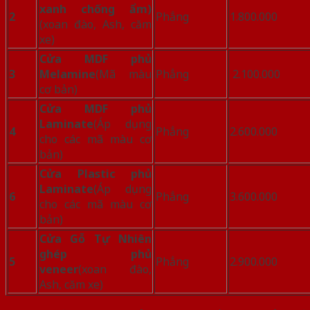
xanh chống ẩm)
2
Phẳng
1.800.000
(xoan đào, Ash, căm
xe)
Cửa MDF phủ
3
Melamine
(Mã màu
Phẳng
2.100.000
cơ bản)
Cửa MDF phủ
Laminate
(Áp dụng
4
Phẳng
2.600.000
cho các mã màu cơ
bản)
Cửa Plastic phủ
Laminate
(Áp dụng
6
Phẳng
3.600.000
cho các mã màu cơ
bản)
Cửa Gỗ Tự Nhiên
ghép phủ
5
Phẳng
2.900.000
veneer
(xoan đào,
Ash, căm xe)