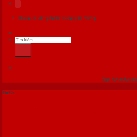
Chưa có sản phẩm trong giỏ hàng.
Tìm
kiếm:
HỆ
Top 10 mẫu cửa
Tin tức
Báo giá cửa gỗ công nghiệp 