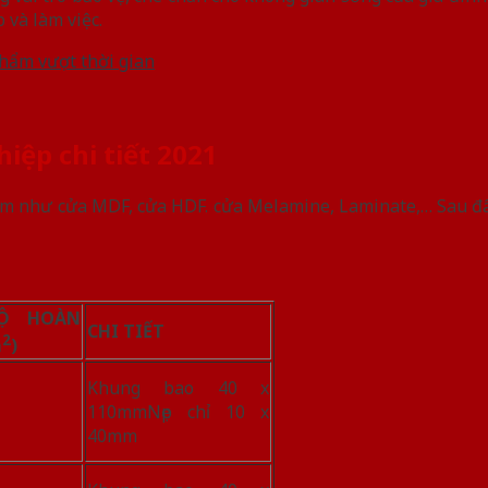
 và làm việc.
hẩm vượt thời gian
iệp chi tiết 2021
m như cửa MDF, cửa HDF. cửa Melamine, Laminate,… Sau đ
Ộ HOÀN
CHI TIẾT
2
m
)
Khung bao 40 x
110mmNẹp chỉ 10 x
40mm