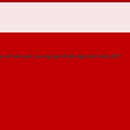
 THỐNG SHOWROOM SAIGONDOOR
 sắt hàn quốc cao cấp giá rẻ bền đẹp nhất năm 2021