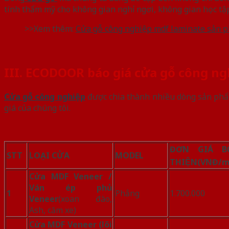
tính thẩm mỹ cho không gian nghỉ ngơi, không gian học tập
>>Xem thêm:
Cửa gỗ công nghiệp mdf laminate sản p
III. ECODOOR báo giá cửa gỗ công ngh
Cửa gỗ công nghiệp
được chia thành nhiều dòng sản phẩ
giá của chúng tôi.
ĐƠN GIÁ B
STT
LOẠI CỬA
MODEL
THIỆN
(VNĐ/
Cửa MDF Veneer /
Ván ép phủ
1
Phẳng
1.700.000
Veneer
(xoan đào,
Ash, căm xe)
Cửa MDF Veneer (lõi