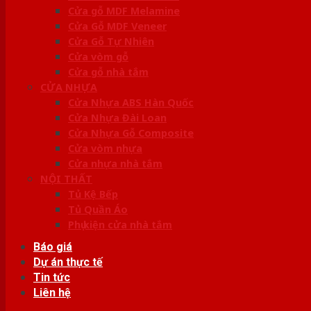
Cửa gỗ MDF Melamine
Cửa Gỗ MDF Veneer
Cửa Gỗ Tự Nhiên
Cửa vòm gỗ
Cửa gỗ nhà tắm
CỬA NHỰA
Cửa Nhựa ABS Hàn Quốc
Cửa Nhựa Đài Loan
Cửa Nhựa Gỗ Composite
Cửa vòm nhựa
Cửa nhựa nhà tắm
NỘI THẤT
Tủ Kệ Bếp
Tủ Quần Áo
Phụ kiện cửa nhà tắm
Báo giá
Dự án thực tế
Tin tức
Liên hệ