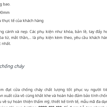
ng bao.
400mm
u thực tế của khách hàng
 cánh và nẹp. Các phụ kiện như khóa, bản lề, tay đẩy hơ
hóa từ, mắt thần,… là phụ kiện kèm theo, yêu cầu khách hà
t nhất.
 chống cháy
đạt cửa chống cháy chất lượng tốt phục vụ người ti
sản xuất cửa vô cùng khắt khe và hoàn hảo đảm bảo tính chố
u về sự hoàn thiện thẩm mỹ, thiết kế tinh tế, mẫu mã đa dạ