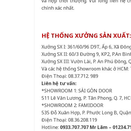
và hợp thời thượng. Vui lòng liên hệ c
chính xác nhất.
HỆ THỐNG XƯỞNG SẢN XUẤT:
Xưởng SX I: 361/60/96 D9T, Ấp 6, Xã Đô
Xưởng SX II: 60/3 Đường 9, KP2, P.An Bìn
Xưởng SX III: Vườn Lài, P. An Phú Đông, 
Và các hệ thống Showroom khác ở HCM: 
Điện Thoại: 08.37.712. 989
Liên hệ tư vấn:
*SHOWROOM 1: SÀI GÒN DOOR
511 Lê Văn Lương, P. Tân Phong, Q. 7, H
*SHOWROOM 2: FAMIDOOR
535 Đỗ Xuân Hợp, P. Phước Long B, Quậ
Điện Thoại: 08.36.208.119
Hotline:
0933.707.707 Mr Lãm – 01234.7