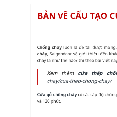
BẢN VẼ CẤU TẠO 
Chống cháy
luôn là đề tài được mọi ng
cháy
, Saigondoor sẽ giới thiệu đến kh
cháy là như thế nào? thì theo bài viết 
Xem thêm
cửa thép chố
chay/cua-thep-chong-chay/
Cửa gỗ chống cháy
có các cấp độ chống
và 120 phút.