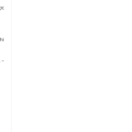
ợc
hi
 –