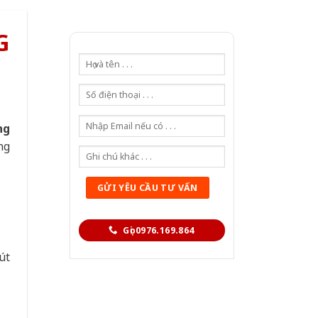
G
ng
ng
Gọi 0976.169.864
út