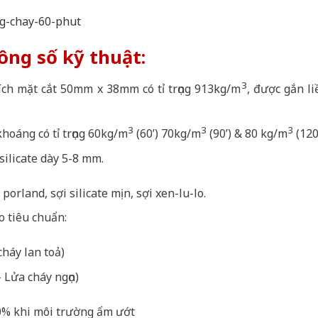
ông số kỹ thuật:
3
ch mặt cắt 50mm x 38mm có tỉ trọng 913kg/m
, được gắn li
3
3
3
hoáng có tỉ trọng 60kg/m
(60’) 70kg/m
(90’) & 80 kg/m
(120’
silicate dày 5-8 mm.
rland, sợi silicate mịn, sợi xen-lu-lo.
o tiêu chuẩn:
cháy lan toả)
 Lửa cháy ngọn)
0% khi môi trường ẩm ướt