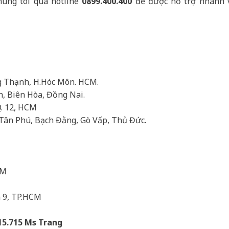
húng tôi qua hotline
0899.400.400
để được hỗ trợ nhanh 
ng Thạnh, H.Hóc Môn. HCM.
h, Biên Hòa, Đồng Nai.
Q. 12, HCM
Tân Phú, Bạch Đằng, Gò Vấp, Thủ Đức.
CM
n 9, TP.HCM
15.715 Ms Trang