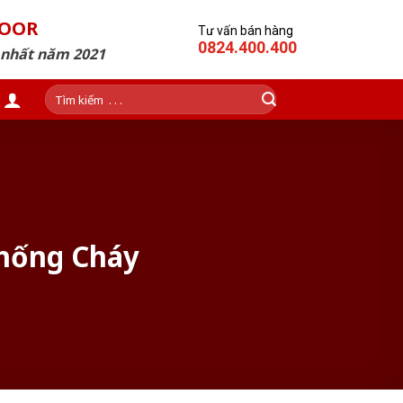
DOOR
Tư vấn bán hàng
0824.400.400
p nhất năm 2021
Tìm
kiếm:
hống Cháy