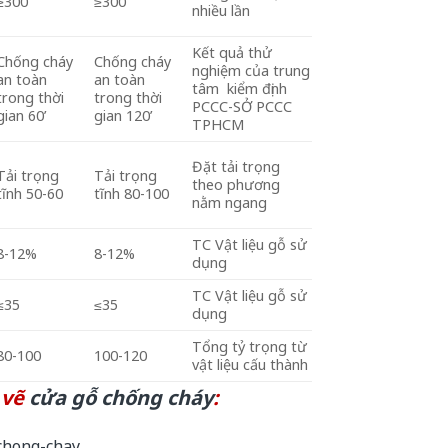
≥300
≥300
nhiều lần
Kết quả thử
Chống cháy
Chống cháy
nghiệm của trung
an toàn
an toàn
tâm kiểm định
trong thời
trong thời
PCCC-SỞ PCCC
gian 60’
gian 120’
TPHCM
Đặt tải trọng
Tải trọng
Tải trọng
theo phương
tĩnh 50-60
tĩnh 80-100
nằm ngang
TC Vật liệu gỗ sử
8-12%
8-12%
dụng
TC Vật liệu gỗ sử
≤35
≤35
dụng
Tổng tỷ trọng từ
80-100
100-120
vật liệu cấu thành
 vẽ
cửa gỗ chống cháy
: