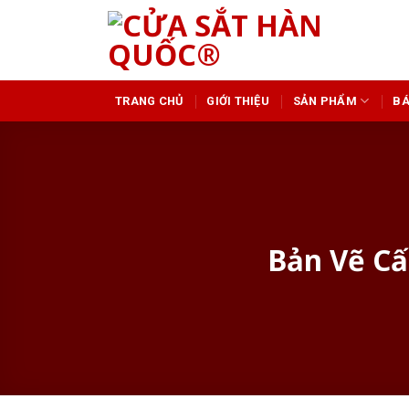
Skip
to
content
GIỚI THIỆU
SẢN PHẨM
BÁ
TRANG CHỦ
Bản Vẽ C