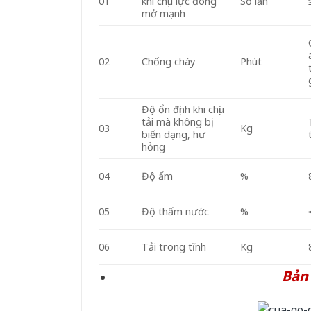
01
khi chịu lực đóng
Số lần
mở mạnh
02
Chống cháy
Phút
Độ ổn định khi chịu
tải mà không bị
03
Kg
biến dạng, hư
hỏng
04
Độ ẩm
%
05
Độ thấm nước
%
06
Tải trong tĩnh
Kg
Bản