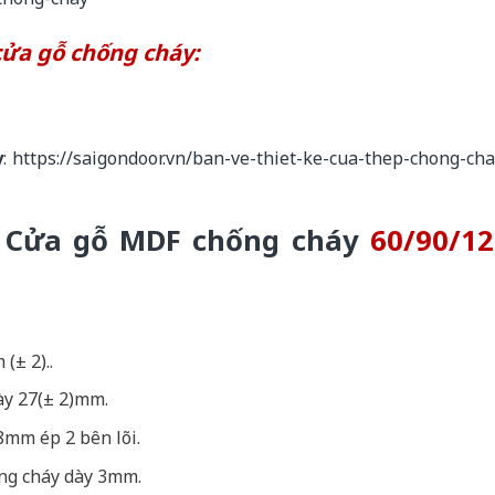
cửa gỗ chống cháy:
y
:
https://saigondoor.vn/ban-ve-thiet-ke-cua-thep-chong-cha
o
Cửa gỗ MDF chống cháy
60/90/12
(± 2)..
dày 27(± 2)mm.
8mm ép 2 bên lõi.
ống cháy dày 3mm.