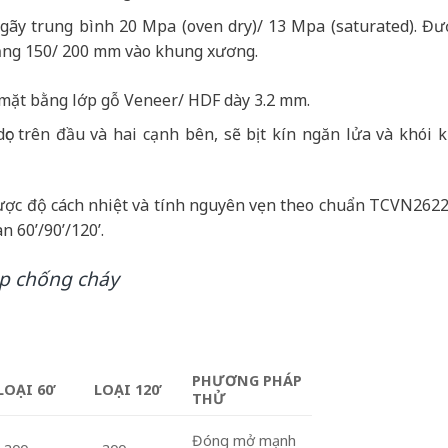
ãy trung bình 20 Mpa (oven dry)/ 13 Mpa (saturated). Đư
oảng 150/ 200 mm vào khung xương.
 mặt bằng lớp gỗ Veneer/ HDF dày 3.2 mm.
c trên đầu và hai cạnh bên, sẽ bịt kín ngăn lửa và khói k
được độ cách nhiệt và tính nguyên vẹn theo chuẩn TCVN2622
n 60’/90’/120’.
ép chống cháy
PHƯƠNG PHÁP
LOẠI 60’
LOẠI 120’
THỬ
Đóng mở mạnh