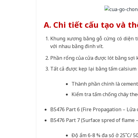
A. Chi tiết cấu tạo v
à th
Khung xương bằng gỗ cứng có diện tí
với nhau bằng đinh vít.
Phần rổng của cửa được lót bằng sợi k
Tất cả được kẹp lại bằng tấm calsium 
Thành phần chính là cement po
Kiểm tra tấm chống cháy the
BS476 Part 6 (Fire Propagation – Lửa 
BS476 Part 7 (Surface spred of flame –
Độ ẩm 6-8 % đa số ở 25˚C/ 5