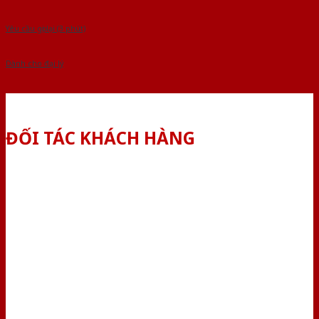
Yêu cầu gọi lại (3 phút)
Dành cho đại lý
ĐỐI TÁC KHÁCH HÀNG