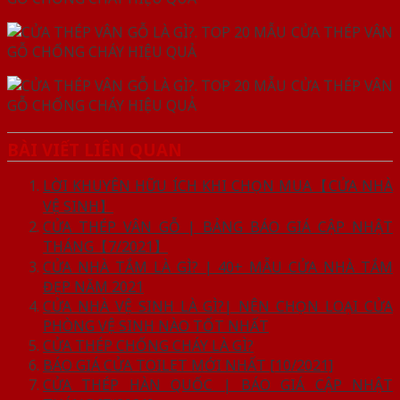
BÀI VIẾT LIÊN QUAN
LỜI KHUYÊN HỮU ÍCH KHI CHỌN MUA【CỬA NHÀ
VỆ SINH】
CỬA THÉP VÂN GỖ | BẢNG BÁO GIÁ CẬP NHẬT
THÁNG【7/2021】
CỬA NHÀ TẮM LÀ GÌ? | 40+ MẪU CỬA NHÀ TẮM
ĐẸP NĂM 2021
CỬA NHÀ VỆ SINH LÀ GÌ?| NÊN CHỌN LOẠI CỬA
PHÒNG VỆ SINH NÀO TỐT NHẤT
CỬA THÉP CHỐNG CHÁY LÀ GÌ?
BÁO GIÁ CỬA TOILET MỚI NHẤT [10/2021]
CỬA THÉP HÀN QUỐC | BÁO GIÁ CẬP NHẬT