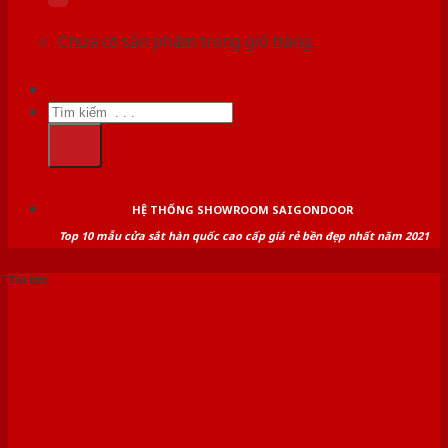
Chưa có sản phẩm trong giỏ hàng.
Tìm
kiếm:
HỆ THỐNG SHOWROOM SAIGONDOOR
Top 10 mẫu cửa sắt hàn quốc cao cấp giá rẻ bền đẹp nhất năm 2021
Tin tức
CỬA THÉP VÂN GỖ LÀ GÌ?.
TOP 20 MẪU CỬA THÉP
VÂN GỖ CHỐNG CHÁY