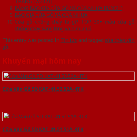
THÁNG [7/2021]
BẢNG BÁO GIÁ CỬA GỖ VÀ CỬA NHỰA [8/2021]
BÁO GIÁ CỬA GỖ VÀ CỬA NHỰA
Cửa gỗ chống cháy là gì? TOP 30+ mẫu cửa gỗ
chống cháy sang trọng và hiệu quả
This entry was posted in
Tin tức
and tagged
cửa thép vân
gỗ
.
Khuyến mại hôm nay
Cửa Vân Gỗ 5D KAT-41.52.52A-4TK
Cửa Vân Gỗ 5D KAT-41.51.51A-3TK