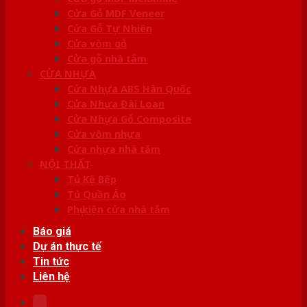
Cửa Gỗ MDF Veneer
Cửa Gỗ Tự Nhiên
Cửa vòm gỗ
Cửa gỗ nhà tắm
CỬA NHỰA
Cửa Nhựa ABS Hàn Quốc
Cửa Nhựa Đài Loan
Cửa Nhựa Gỗ Composite
Cửa vòm nhựa
Cửa nhựa nhà tắm
NỘI THẤT
Tủ Kệ Bếp
Tủ Quần Áo
Phụ kiện cửa nhà tắm
Báo giá
Dự án thực tế
Tin tức
Liên hệ