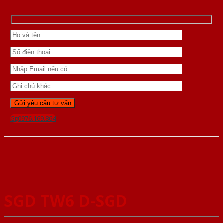
Gọi 0976.169.864
SGD TW6 D-SGD