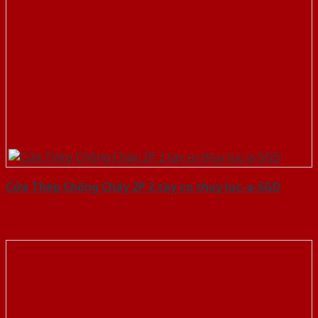
Cửa Thép Chống Cháy 2P 2 tay co thuy luc-a-SGD