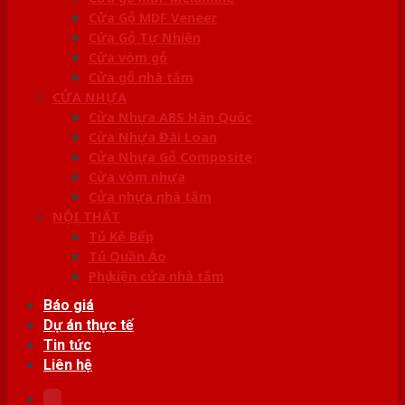
Cửa Gỗ MDF Veneer
Cửa Gỗ Tự Nhiên
Cửa vòm gỗ
Cửa gỗ nhà tắm
CỬA NHỰA
Cửa Nhựa ABS Hàn Quốc
Cửa Nhựa Đài Loan
Cửa Nhựa Gỗ Composite
Cửa vòm nhựa
Cửa nhựa nhà tắm
NỘI THẤT
Tủ Kệ Bếp
Tủ Quần Áo
Phụ kiện cửa nhà tắm
Báo giá
Dự án thực tế
Tin tức
Liên hệ