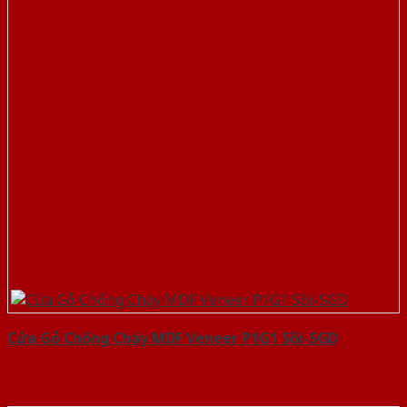
Cửa Gỗ Chống Cháy MDF Veneer P1G1 Sồi-SGD