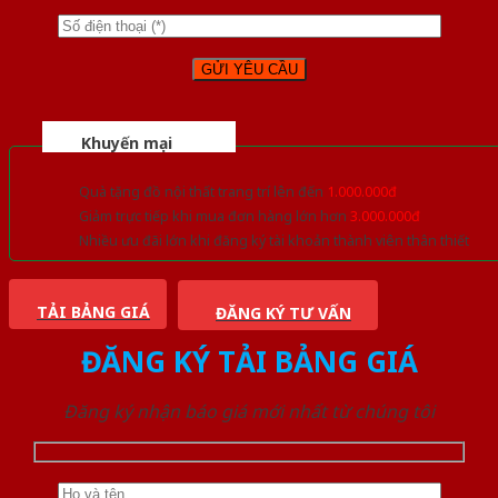
Khuyến mại
Quà tặng đồ nội thất trang trí lên đến
1.000.000đ
Giảm trực tiếp khi mua đơn hàng lớn hơn
3.000.000đ
Nhiều ưu đãi lớn khi đăng ký tài khoản thành viên thân thiết
TẢI BẢNG GIÁ
ĐĂNG KÝ TƯ VẤN
ĐĂNG KÝ TẢI BẢNG GIÁ
Đăng ký nhận báo giá mới nhất từ chúng tôi