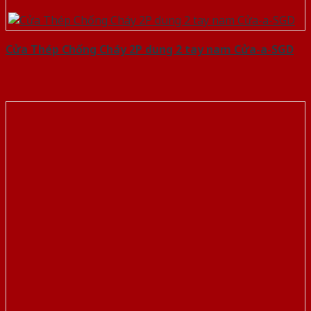
Cửa Thép Chống Cháy 2P dung 2 tay nam Cửa-a-SGD