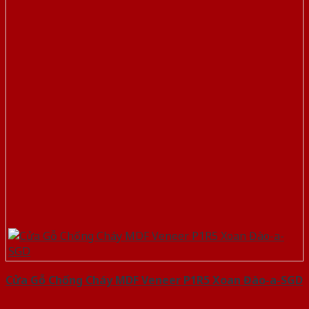
Cửa Gỗ Chống Cháy MDF Veneer P1R5 Xoan Đào-a-SGD