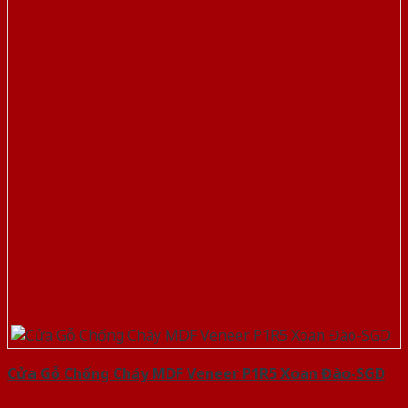
Cửa Gỗ Chống Cháy MDF Veneer P1R5 Xoan Đào-SGD