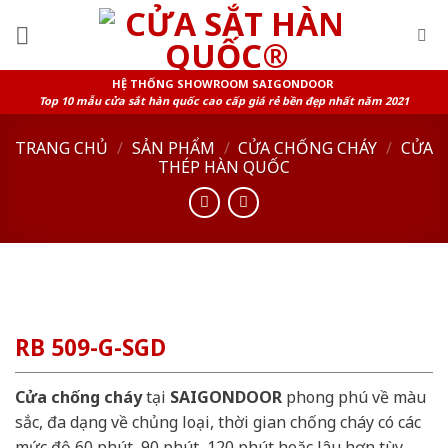
Skip
to
content
HỆ THỐNG SHOWROOM SAIGONDOOR
Top 10 mẫu cửa sắt hàn quốc cao cấp giá rẻ bền đẹp nhất năm 2021
TRANG CHỦ
/
SẢN PHẨM
/
CỬA CHỐNG CHÁY
/
CỬA
THÉP HÀN QUỐC
RB 509-G-SGD
Cửa chống cháy
tại
SAIGONDOOR
phong phú về màu
sắc, đa dạng về chủng loại, thời gian chống cháy có các
mức độ 60 phút, 90 phút, 120 phút hoặc lâu hơn tùy