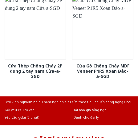
Cửa Thép Chống Cháy 2P
Cửa Gỗ Chống Cháy MDF
dung 2 tay nam Cửa-a-
Veneer P1R5 Xoan Đào-
SGD
a-SGD
Với kinh nghiệm nhiêu năm nghiên cứu cửa theo tiêu chuẩn công nghệ Châu
Âu.Chúng tôi tự tin là nhà sản xuất & cung cấp hàng đầu tại Việt Nam!
Gửi yêu cầu tư vấn
Tải báo giá tổng hợp
Yêu cầu gọi lại (3 phút)
Dành cho đại lý