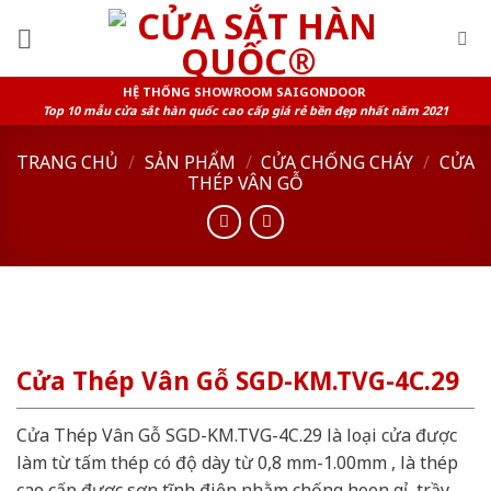
Skip
to
content
HỆ THỐNG SHOWROOM SAIGONDOOR
Top 10 mẫu cửa sắt hàn quốc cao cấp giá rẻ bền đẹp nhất năm 2021
TRANG CHỦ
/
SẢN PHẨM
/
CỬA CHỐNG CHÁY
/
CỬA
THÉP VÂN GỖ
Cửa Thép Vân Gỗ SGD-KM.TVG-4C.29
Cửa Thép Vân Gỗ SGD-KM.TVG-4C.29 là loại cửa được
làm từ tấm thép có độ dày từ 0,8 mm-1.00mm , là thép
cao cấp được sơn tĩnh điện nhằm chống hoen gỉ, trầy