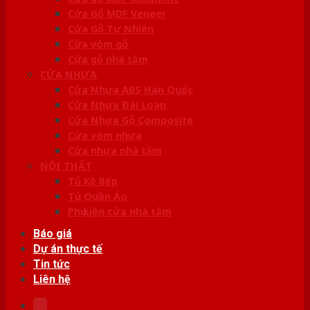
Cửa Gỗ MDF Veneer
Cửa Gỗ Tự Nhiên
Cửa vòm gỗ
Cửa gỗ nhà tắm
CỬA NHỰA
Cửa Nhựa ABS Hàn Quốc
Cửa Nhựa Đài Loan
Cửa Nhựa Gỗ Composite
Cửa vòm nhựa
Cửa nhựa nhà tắm
NỘI THẤT
Tủ Kệ Bếp
Tủ Quần Áo
Phụ kiện cửa nhà tắm
Báo giá
Dự án thực tế
Tin tức
Liên hệ