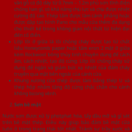
vân gỗ có độ dày từ 0.7mm – 1.2m phủ sơn tĩnh điện
chống han gỉ, có khả năng chịu lực và chịu được nhiệt
cường độ cao. Thép tấm được làm cánh phẳng hoặc
được dập tạo hình Pano cho mẫu cửa thêm đa dạng
cho thiết kế trong không gian nội thất từ hiện đại
đến cổ điển.
Lớp lõi ở giữa là lõi chống cháy được tạo từ chất
liệu Honeycomb paper hoặc tấm eron 2 mặt ở giữa
kèm Rockwool bông thủy tinh chuyên dùng để cách
âm, cách nhiệt, tạo độ cứng. Lớp lõi chống cháy sử
dụng để ngăn và giảm bức xạ nhiệt của đám cháy
truyền qua mặt bên ngoài của cánh cửa.
Khung xương cửa thép được làm bằng thép U và
thép hộp nhằm tăng độ cứng chắc chắn cho cánh
không bị cong vênh.
Sơn bề mặt
Nước sơn được xử lý photphat hóa, tẩy dầu mỡ và gỉ sét
trên bề mặt thép. Điều này giúp bảo đảm bề mặt cửa
luôn ở trong trạng thái tốt nhất. Tránh sự trầy xước và