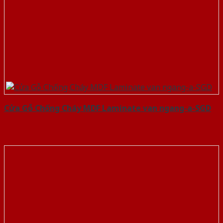
Cửa Gỗ Chống Cháy MDF Laminate van ngang-a-SGD