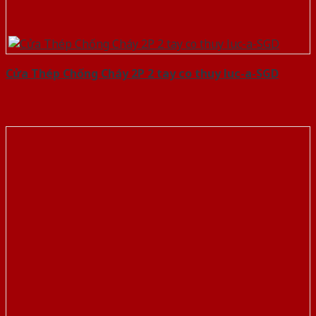
Cửa Thép Chống Cháy 2P 2 tay co thuy luc-a-SGD