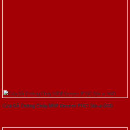
Cửa Gỗ Chống Cháy MDF Veneer P1G1 Sồi-a-SGD