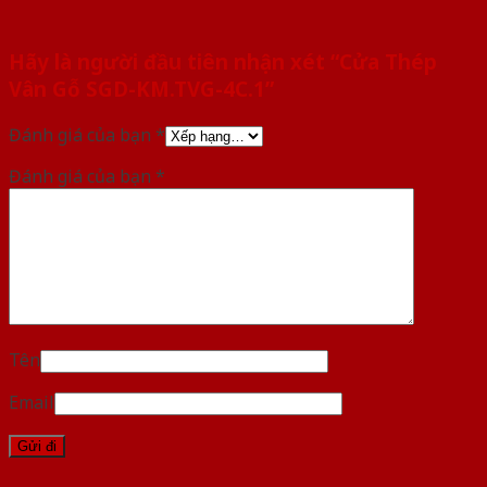
Hãy là người đầu tiên nhận xét “Cửa Thép
Vân Gỗ SGD-KM.TVG-4C.1”
Đánh giá của bạn
*
Đánh giá của bạn
*
Tên
Email