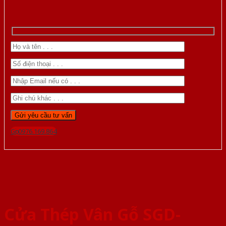
Gọi 0976.169.864
Cửa Thép Vân Gỗ SGD-