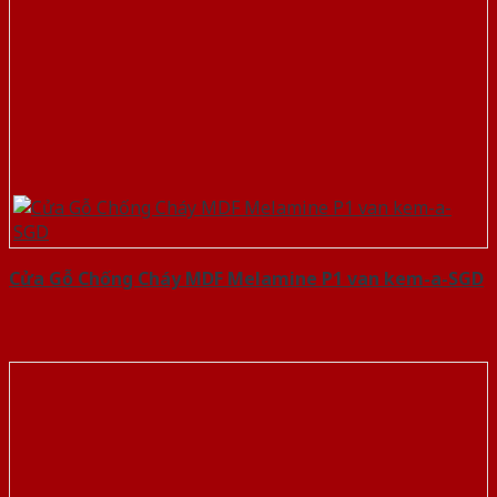
Cửa Gỗ Chống Cháy MDF Melamine P1 van kem-a-SGD