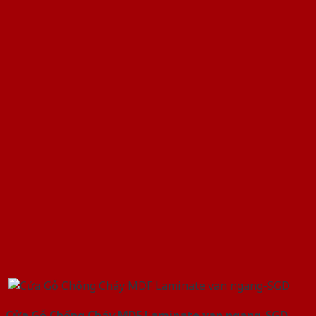
Cửa Gỗ Chống Cháy MDF Laminate van ngang-SGD