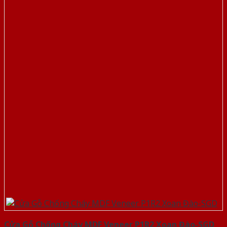
Cửa Gỗ Chống Cháy MDF Veneer P1R2 Xoan Đào-SGD