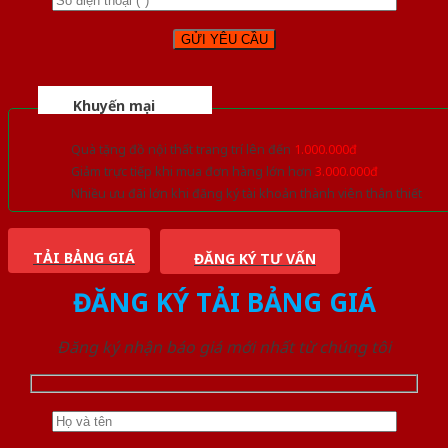
Khuyến mại
Quà tặng đồ nội thất trang trí lên đến
1.000.000đ
Giảm trực tiếp khi mua đơn hàng lớn hơn
3.000.000đ
Nhiều ưu đãi lớn khi đăng ký tài khoản thành viên thân thiết
TẢI BẢNG GIÁ
ĐĂNG KÝ TƯ VẤN
ĐĂNG KÝ TẢI BẢNG GIÁ
Đăng ký nhận báo giá mới nhất từ chúng tôi