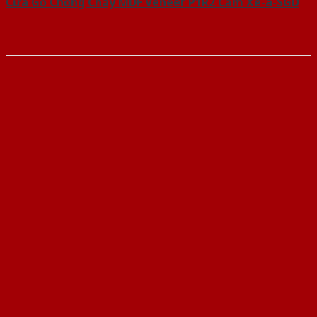
Cửa Gỗ Chống Cháy MDF Veneer P1R2 Căm Xe-a-SGD