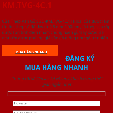
KM.TVG-4C.1
Cửa Thép Vân Gỗ SGD-KM.TVG-4C.1 là loại cửa được làm
từ tấm thép có độ dày từ 0,8 mm-1.00mm , là thép cao cấp
được sơn tĩnh điện nhằm chống hoen gỉ, trầy xước. Bề
mặt cửa được phủ lớp giả vân gỗ giống như gỗ tự nhiên
MUA HÀNG NHANH
ĐĂNG KÝ
MUA HÀNG NHANH
Chúng tôi sẽ liên lạc lại với quý khách trong thời
gian ngắn nhất