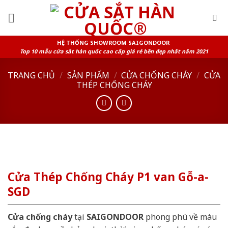
Skip
to
content
HỆ THỐNG SHOWROOM SAIGONDOOR
Top 10 mẫu cửa sắt hàn quốc cao cấp giá rẻ bền đẹp nhất năm 2021
TRANG CHỦ
/
SẢN PHẨM
/
CỬA CHỐNG CHÁY
/
CỬA
THÉP CHỐNG CHÁY
Cửa Thép Chống Cháy P1 van Gỗ-a-
SGD
Cửa chống cháy
tại
SAIGONDOOR
phong phú về màu