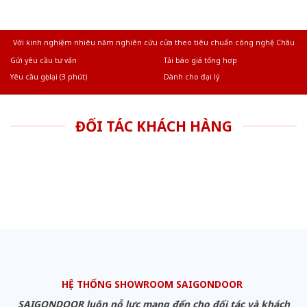
Với kinh nghiệm nhiêu năm nghiên cứu cửa theo tiêu chuẩn công nghệ Châu
Âu.Chúng tôi tự tin là nhà sản xuất & cung cấp hàng đầu tại Việt Nam!
Gửi yêu cầu tư vấn
Tải báo giá tổng hợp
Yêu cầu gọi lại (3 phút)
Dành cho đại lý
ĐỐI TÁC KHÁCH HÀNG
HỆ THỐNG SHOWROOM SAIGONDOOR
SAIGONDOOR luôn nỗ lực mang đến cho đối tác và khách