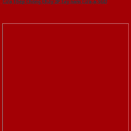
Cửa Thép Chống Cháy 2P tay nam Cửa-a-SGD