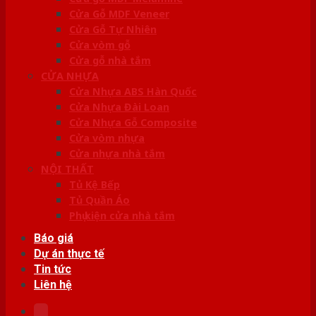
Cửa Gỗ MDF Veneer
Cửa Gỗ Tự Nhiên
Cửa vòm gỗ
Cửa gỗ nhà tắm
CỬA NHỰA
Cửa Nhựa ABS Hàn Quốc
Cửa Nhựa Đài Loan
Cửa Nhựa Gỗ Composite
Cửa vòm nhựa
Cửa nhựa nhà tắm
NỘI THẤT
Tủ Kệ Bếp
Tủ Quần Áo
Phụ kiện cửa nhà tắm
Báo giá
Dự án thực tế
Tin tức
Liên hệ