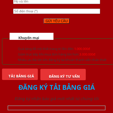
Khuyến mại
Quà tặng đồ nội thất trang trí lên đến
1.000.000đ
Giảm trực tiếp khi mua đơn hàng lớn hơn
3.000.000đ
Nhiều ưu đãi lớn khi đăng ký tài khoản thành viên thân thiết
TẢI BẢNG GIÁ
ĐĂNG KÝ TƯ VẤN
ĐĂNG KÝ TẢI BẢNG GIÁ
Đăng ký nhận báo giá mới nhất từ chúng tôi