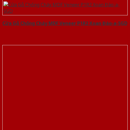
Cửa Gỗ Chống Cháy MDF Veneer P1R2 Xoan Đào-a-SGD