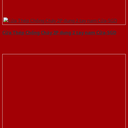
Cửa Thép Chống Cháy 2P dung 2 tay nam Cửa-SGD