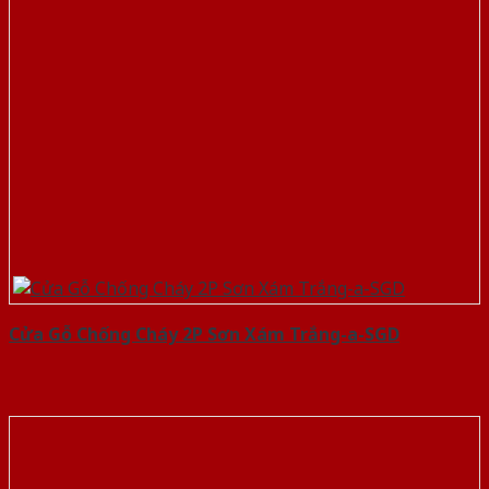
Cửa Gỗ Chống Cháy 2P Sơn Xám Trắng-a-SGD