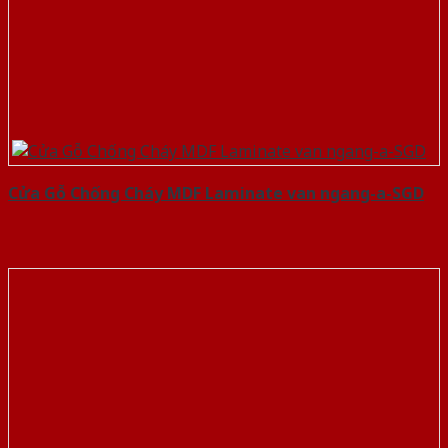
Cửa Gỗ Chống Cháy MDF Laminate van ngang-a-SGD