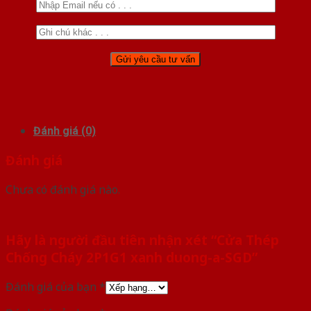
Đánh giá (0)
Đánh giá
Chưa có đánh giá nào.
Hãy là người đầu tiên nhận xét “Cửa Thép
Chống Cháy 2P1G1 xanh duong-a-SGD”
Đánh giá của bạn
*