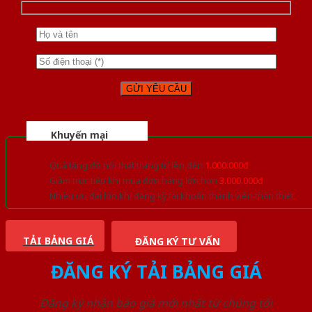
Khuyến mại
Quà tặng đồ nội thất trang trí lên đến
1.000.000đ
Giảm trực tiếp khi mua đơn hàng lớn hơn
3.000.000đ
Nhiều ưu đãi lớn khi đăng ký tài khoản thành viên thân thiết
TẢI BẢNG GIÁ
ĐĂNG KÝ TƯ VẤN
ĐĂNG KÝ TẢI BẢNG GIÁ
Đăng ký nhận báo giá mới nhất từ chúng tôi