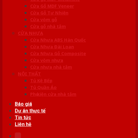
Cửa Gỗ MDF Veneer
Cửa Gỗ Tự Nhiên
Cửa vòm gỗ
Cửa gỗ nhà tắm
CỬA NHỰA
Cửa Nhựa ABS Hàn Quốc
Cửa Nhựa Đài Loan
Cửa Nhựa Gỗ Composite
Cửa vòm nhựa
Cửa nhựa nhà tắm
NỘI THẤT
Tủ Kệ Bếp
Tủ Quần Áo
Phụ kiện cửa nhà tắm
Báo giá
Dự án thực tế
Tin tức
Liên hệ