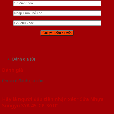
Đánh giá (0)
Đánh giá
Chưa có đánh giá nào.
Hãy là người đầu tiên nhận xét “Cửa Nhựa
Sungyu SYA 45-CP-SGD”