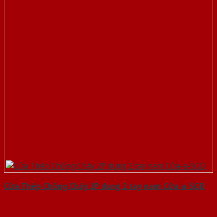
Cửa Thép Chống Cháy 2P dung 2 tay nam Cửa-a-SGD