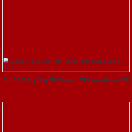
Cửa Gỗ Chống Cháy MDF Veneer P1R2 Xoan Đào-a-SGD