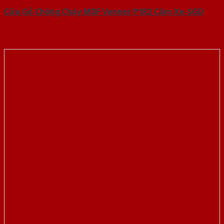
Cửa Gỗ Chống Cháy MDF Veneer P1R2 Căm Xe-SGD