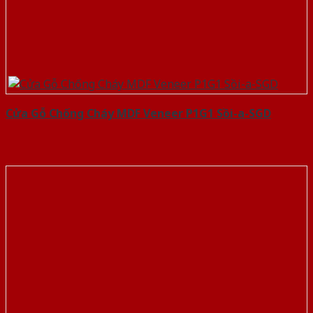
Cửa Gỗ Chống Cháy MDF Veneer P1G1 Sồi-a-SGD