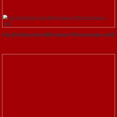
Cửa Gỗ Chống Cháy MDF Veneer P1R5 Xoan Đào-a-SGD