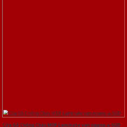
Cửa Gỗ Chống Cháy MDF Laminate van ngang-a-SGD