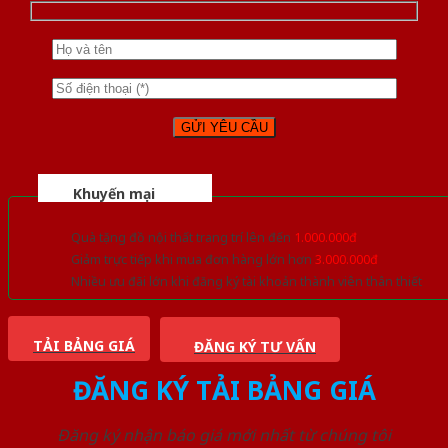
Khuyến mại
Quà tặng đồ nội thất trang trí lên đến
1.000.000đ
Giảm trực tiếp khi mua đơn hàng lớn hơn
3.000.000đ
Nhiều ưu đãi lớn khi đăng ký tài khoản thành viên thân thiết
TẢI BẢNG GIÁ
ĐĂNG KÝ TƯ VẤN
ĐĂNG KÝ TẢI BẢNG GIÁ
Đăng ký nhận báo giá mới nhất từ chúng tôi