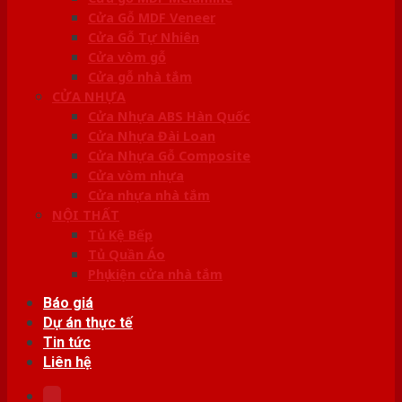
Cửa Gỗ MDF Veneer
Cửa Gỗ Tự Nhiên
Cửa vòm gỗ
Cửa gỗ nhà tắm
CỬA NHỰA
Cửa Nhựa ABS Hàn Quốc
Cửa Nhựa Đài Loan
Cửa Nhựa Gỗ Composite
Cửa vòm nhựa
Cửa nhựa nhà tắm
NỘI THẤT
Tủ Kệ Bếp
Tủ Quần Áo
Phụ kiện cửa nhà tắm
Báo giá
Dự án thực tế
Tin tức
Liên hệ