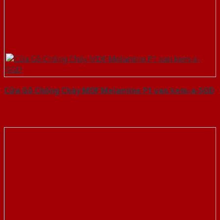
Cửa Gỗ Chống Cháy MDF Melamine P1 van kem-a-SGD