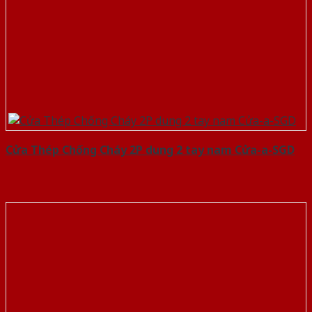
Cửa Thép Chống Cháy 2P dung 2 tay nam Cửa-a-SGD