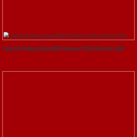
Cửa Gỗ Chống Cháy MDF Veneer P1R2 Căm Xe-SGD