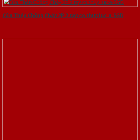
Cửa Thép Chống Cháy 2P 2 tay co thuy luc-a-SGD