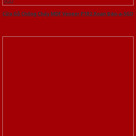
Cửa Gỗ Chống Cháy MDF Veneer P1R2 Xoan Đào-a-SGD