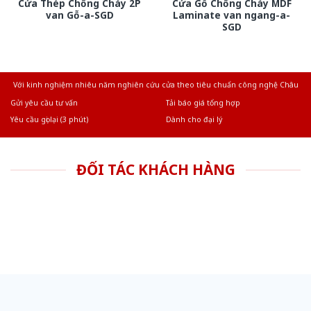
Cửa Thép Chống Cháy 2P
Cửa Gỗ Chống Cháy MDF
van Gỗ-a-SGD
Laminate van ngang-a-
SGD
Với kinh nghiệm nhiêu năm nghiên cứu cửa theo tiêu chuẩn công nghệ Châu
Âu.Chúng tôi tự tin là nhà sản xuất & cung cấp hàng đầu tại Việt Nam!
Gửi yêu cầu tư vấn
Tải báo giá tổng hợp
Yêu cầu gọi lại (3 phút)
Dành cho đại lý
ĐỐI TÁC KHÁCH HÀNG