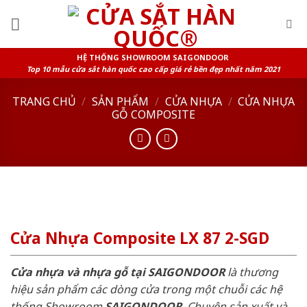
Skip
to
content
HỆ THỐNG SHOWROOM SAIGONDOOR
Top 10 mẫu cửa sắt hàn quốc cao cấp giá rẻ bền đẹp nhất năm 2021
TRANG CHỦ
/
SẢN PHẨM
/
CỬA NHỰA
/
CỬA NHỰA
GỖ COMPOSITE
Cửa Nhựa Composite LX 87 2-SGD
Cửa nhựa và nhựa gỗ tại SAIGONDOOR
là thương
hiệu sản phẩm các dòng cửa trong một chuỗi các hệ
thống Showroom
SAIGONDOOR
. Chuyên sản xuất và