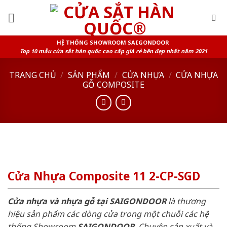
Skip
to
content
HỆ THỐNG SHOWROOM SAIGONDOOR
Top 10 mẫu cửa sắt hàn quốc cao cấp giá rẻ bền đẹp nhất năm 2021
TRANG CHỦ
/
SẢN PHẨM
/
CỬA NHỰA
/
CỬA NHỰA
GỖ COMPOSITE
Cửa Nhựa Composite 11 2-CP-SGD
Cửa nhựa và nhựa gỗ tại SAIGONDOOR
là thương
hiệu sản phẩm các dòng cửa trong một chuỗi các hệ
thống Showroom
SAIGONDOOR
. Chuyên sản xuất và