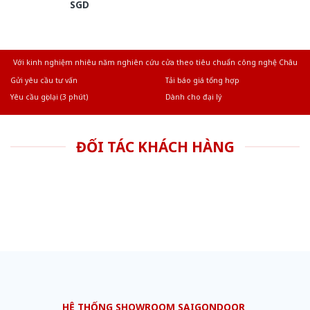
SGD
Với kinh nghiệm nhiêu năm nghiên cứu cửa theo tiêu chuẩn công nghệ Châu
Âu.Chúng tôi tự tin là nhà sản xuất & cung cấp hàng đầu tại Việt Nam!
Gửi yêu cầu tư vấn
Tải báo giá tổng hợp
Yêu cầu gọi lại (3 phút)
Dành cho đại lý
ĐỐI TÁC KHÁCH HÀNG
HỆ THỐNG SHOWROOM SAIGONDOOR