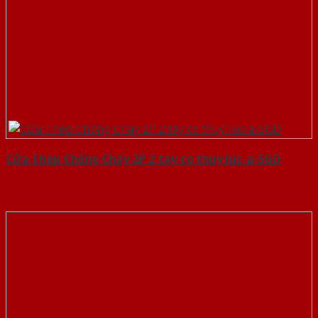
Cửa Thép Chống Cháy 2P 2 tay co thuy luc-a-SGD