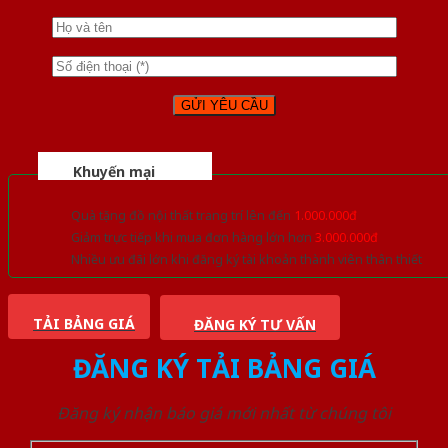
Khuyến mại
Quà tặng đồ nội thất trang trí lên đến
1.000.000đ
Giảm trực tiếp khi mua đơn hàng lớn hơn
3.000.000đ
Nhiều ưu đãi lớn khi đăng ký tài khoản thành viên thân thiết
TẢI BẢNG GIÁ
ĐĂNG KÝ TƯ VẤN
ĐĂNG KÝ TẢI BẢNG GIÁ
Đăng ký nhận báo giá mới nhất từ chúng tôi