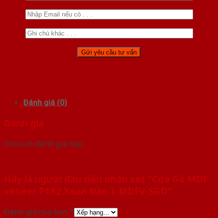
Đánh giá (0)
Đánh giá
Chưa có đánh giá nào.
Hãy là người đầu tiên nhận xét “Cửa Gỗ MDF
veneer P1R2 Xoan Đào 1-MDFV-SGD”
Đánh giá của bạn
*