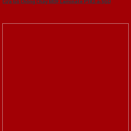
Cửa Gỗ Chống Cháy MDF Laminate P1R2-a-SGD