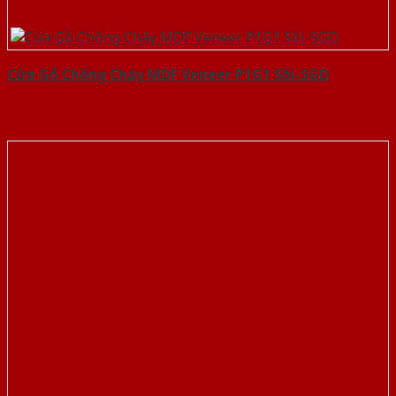
Cửa Gỗ Chống Cháy MDF Veneer P1G1 Sồi-SGD