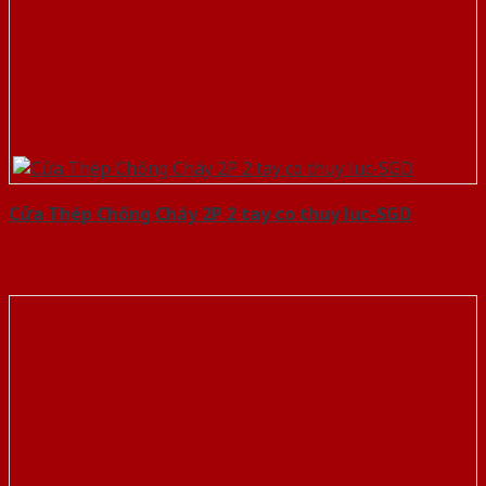
Cửa Thép Chống Cháy 2P 2 tay co thuy luc-SGD