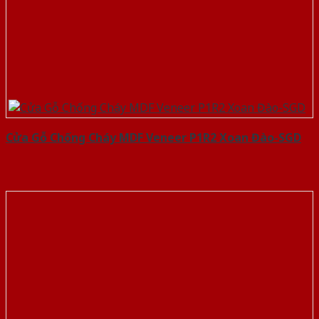
Cửa Gỗ Chống Cháy MDF Veneer P1R2 Xoan Đào-SGD