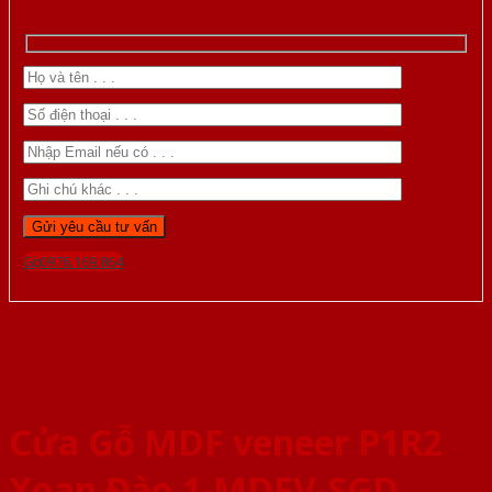
Gọi 0976.169.864
Cửa Gỗ MDF veneer P1R2
Xoan Đào 1-MDFV-SGD