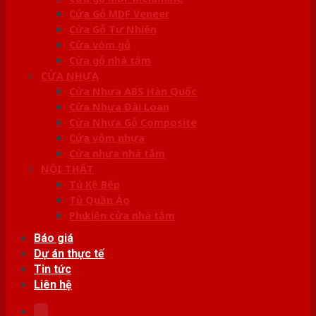
Cửa Gỗ MDF Veneer
Cửa Gỗ Tự Nhiên
Cửa vòm gỗ
Cửa gỗ nhà tắm
CỬA NHỰA
Cửa Nhựa ABS Hàn Quốc
Cửa Nhựa Đài Loan
Cửa Nhựa Gỗ Composite
Cửa vòm nhựa
Cửa nhựa nhà tắm
NỘI THẤT
Tủ Kệ Bếp
Tủ Quần Áo
Phụ kiện cửa nhà tắm
Báo giá
Dự án thực tế
Tin tức
Liên hệ