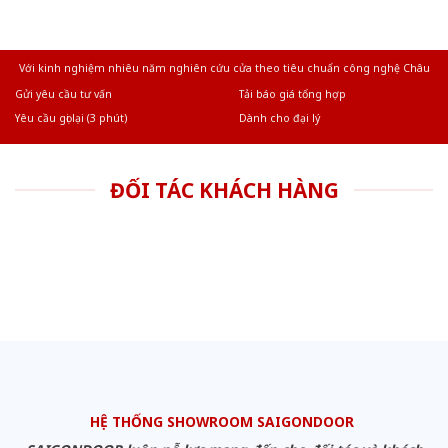
Với kinh nghiệm nhiêu năm nghiên cứu cửa theo tiêu chuẩn công nghệ Châu
Âu.Chúng tôi tự tin là nhà sản xuất & cung cấp hàng đầu tại Việt Nam!
Gửi yêu cầu tư vấn
Tải báo giá tổng hợp
Yêu cầu gọi lại (3 phút)
Dành cho đại lý
ĐỐI TÁC KHÁCH HÀNG
HỆ THỐNG SHOWROOM SAIGONDOOR