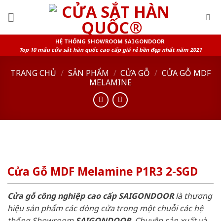
Skip
to
content
HỆ THỐNG SHOWROOM SAIGONDOOR
Top 10 mẫu cửa sắt hàn quốc cao cấp giá rẻ bền đẹp nhất năm 2021
TRANG CHỦ
/
SẢN PHẨM
/
CỬA GỖ
/
CỬA GỖ MDF
MELAMINE
Cửa Gỗ MDF Melamine P1R3 2-SGD
Cửa gỗ công nghiệp cao cấp SAIGONDOOR
là thương
hiệu sản phẩm các dòng cửa trong một chuỗi các hệ
thống Showroom
SAIGONDOOR
. Chuyên sản xuất và