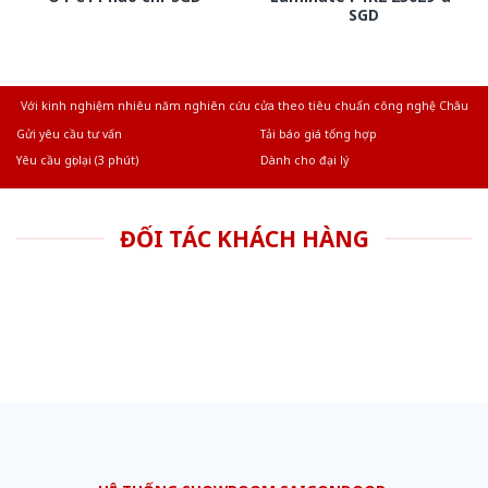
SGD
Với kinh nghiệm nhiêu năm nghiên cứu cửa theo tiêu chuẩn công nghệ Châu
Âu.Chúng tôi tự tin là nhà sản xuất & cung cấp hàng đầu tại Việt Nam!
Gửi yêu cầu tư vấn
Tải báo giá tổng hợp
Yêu cầu gọi lại (3 phút)
Dành cho đại lý
ĐỐI TÁC KHÁCH HÀNG