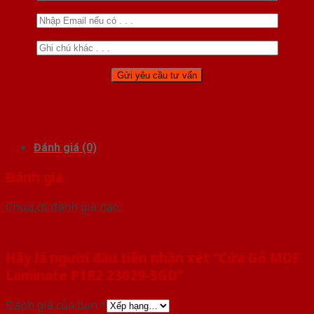
Đánh giá (0)
Đánh giá
Chưa có đánh giá nào.
Hãy là người đầu tiên nhận xét “Cửa Gỗ MDF
Laminate P1R2 23029-SGD”
Đánh giá của bạn
*