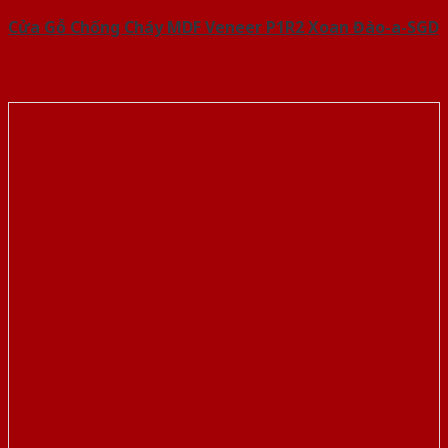
Cửa Gỗ Chống Cháy MDF Veneer P1R2 Xoan Đào-a-SGD