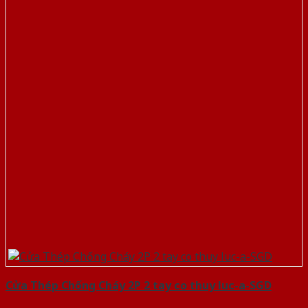
Cửa Thép Chống Cháy 2P 2 tay co thuy luc-a-SGD