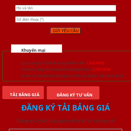
Khuyến mại
Quà tặng đồ nội thất trang trí lên đến
1.000.000đ
Giảm trực tiếp khi mua đơn hàng lớn hơn
3.000.000đ
Nhiều ưu đãi lớn khi đăng ký tài khoản thành viên thân thiết
TẢI BẢNG GIÁ
ĐĂNG KÝ TƯ VẤN
ĐĂNG KÝ TẢI BẢNG GIÁ
Đăng ký nhận báo giá mới nhất từ chúng tôi