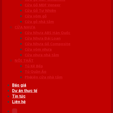
Cửa Gỗ MDF Veneer
Cửa Gỗ Tự Nhiên
Cửa vòm gỗ
Cửa gỗ nhà tắm
CỬA NHỰA
Cửa Nhựa ABS Hàn Quốc
Cửa Nhựa Đài Loan
Cửa Nhựa Gỗ Composite
Cửa vòm nhựa
Cửa nhựa nhà tắm
NỘI THẤT
Tủ Kệ Bếp
Tủ Quần Áo
Phụ kiện cửa nhà tắm
Báo giá
Dự án thực tế
Tin tức
Liên hệ