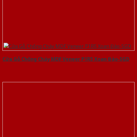
Cửa Gỗ Chống Cháy MDF Veneer P1R5 Xoan Đào-SGD