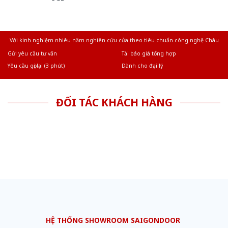
Với kinh nghiệm nhiêu năm nghiên cứu cửa theo tiêu chuẩn công nghệ Châu
Âu.Chúng tôi tự tin là nhà sản xuất & cung cấp hàng đầu tại Việt Nam!
Gửi yêu cầu tư vấn
Tải báo giá tổng hợp
Yêu cầu gọi lại (3 phút)
Dành cho đại lý
ĐỐI TÁC KHÁCH HÀNG
HỆ THỐNG SHOWROOM SAIGONDOOR