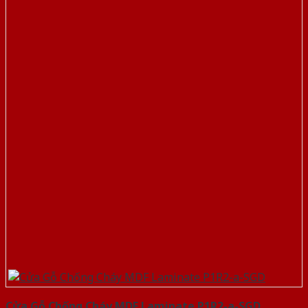
Cửa Gỗ Chống Cháy MDF Laminate P1R2-a-SGD