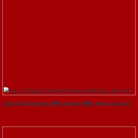
Cửa Gỗ Chống Cháy MDF Veneer P1R2 Xoan Đào-SGD