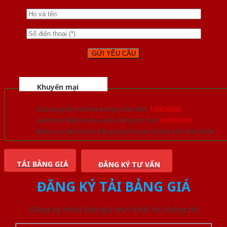
Khuyến mại
Quà tặng đồ nội thất trang trí lên đến
1.000.000đ
Giảm trực tiếp khi mua đơn hàng lớn hơn
3.000.000đ
Nhiều ưu đãi lớn khi đăng ký tài khoản thành viên thân thiết
TẢI BẢNG GIÁ
ĐĂNG KÝ TƯ VẤN
ĐĂNG KÝ TẢI BẢNG GIÁ
Đăng ký nhận báo giá mới nhất từ chúng tôi