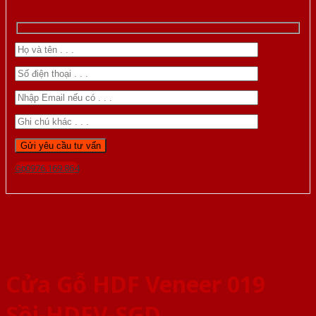
Gọi 0976.169.864
Cửa Gỗ HDF Veneer 019
Sồi-HDFV-SGD