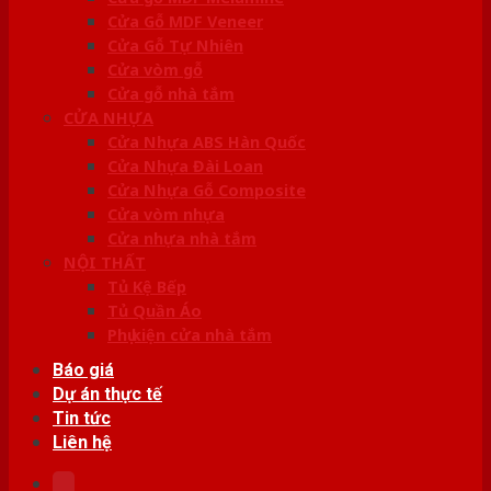
Cửa Gỗ MDF Veneer
Cửa Gỗ Tự Nhiên
Cửa vòm gỗ
Cửa gỗ nhà tắm
CỬA NHỰA
Cửa Nhựa ABS Hàn Quốc
Cửa Nhựa Đài Loan
Cửa Nhựa Gỗ Composite
Cửa vòm nhựa
Cửa nhựa nhà tắm
NỘI THẤT
Tủ Kệ Bếp
Tủ Quần Áo
Phụ kiện cửa nhà tắm
Báo giá
Dự án thực tế
Tin tức
Liên hệ