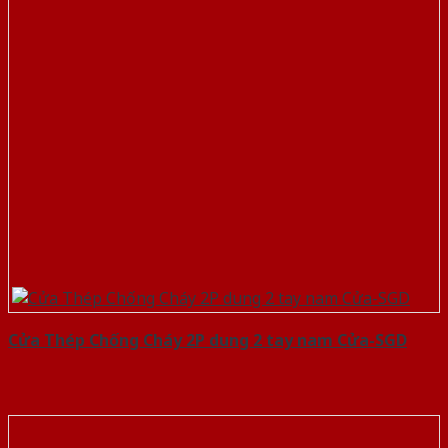
Cửa Thép Chống Cháy 2P dung 2 tay nam Cửa-SGD