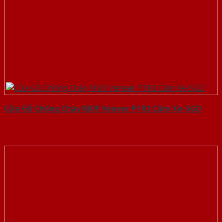
Cửa Gỗ Chống Cháy MDF Veneer P1R2 Căm Xe-SGD