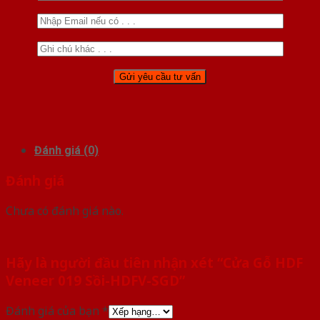
Đánh giá (0)
Đánh giá
Chưa có đánh giá nào.
Hãy là người đầu tiên nhận xét “Cửa Gỗ HDF
Veneer 019 Sồi-HDFV-SGD”
Đánh giá của bạn
*