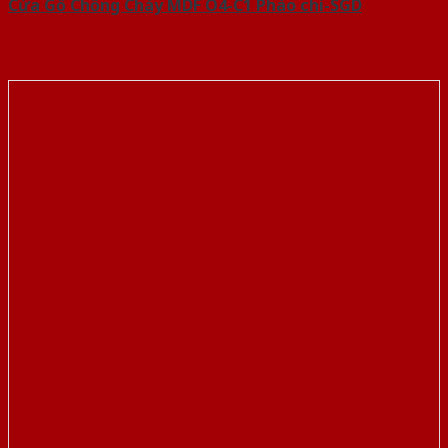
Cửa Gỗ Chống Cháy MDF O4-C1 Phào chi-SGD