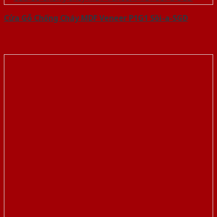
Cửa Gỗ Chống Cháy MDF Veneer P1G1 Sồi-a-SGD