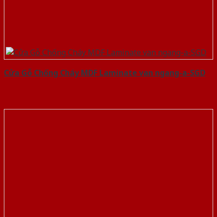
Cửa Gỗ Chống Cháy MDF Laminate van ngang-a-SGD