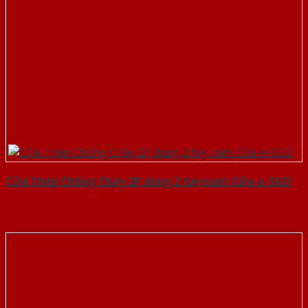
Cửa Thép Chống Cháy 2P dung 2 tay nam Cửa-a-SGD