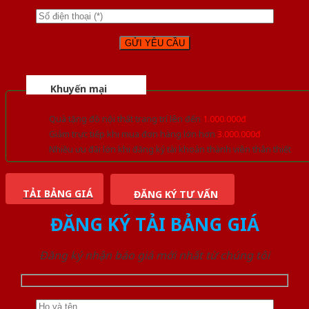
Khuyến mại
Quà tặng đồ nội thất trang trí lên đến
1.000.000đ
Giảm trực tiếp khi mua đơn hàng lớn hơn
3.000.000đ
Nhiều ưu đãi lớn khi đăng ký tài khoản thành viên thân thiết
TẢI BẢNG GIÁ
ĐĂNG KÝ TƯ VẤN
ĐĂNG KÝ TẢI BẢNG GIÁ
Đăng ký nhận báo giá mới nhất từ chúng tôi