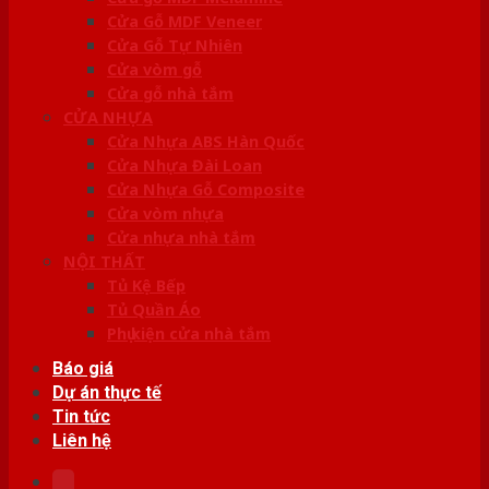
Cửa Gỗ MDF Veneer
Cửa Gỗ Tự Nhiên
Cửa vòm gỗ
Cửa gỗ nhà tắm
CỬA NHỰA
Cửa Nhựa ABS Hàn Quốc
Cửa Nhựa Đài Loan
Cửa Nhựa Gỗ Composite
Cửa vòm nhựa
Cửa nhựa nhà tắm
NỘI THẤT
Tủ Kệ Bếp
Tủ Quần Áo
Phụ kiện cửa nhà tắm
Báo giá
Dự án thực tế
Tin tức
Liên hệ