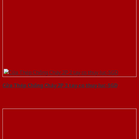
Cửa Thép Chống Cháy 2P 2 tay co thuy luc-SGD