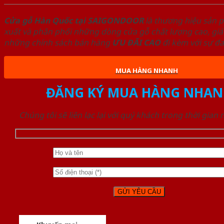
Cửa gỗ Hàn Quốc tại SAIGONDOOR
là thương hiệu sản 
xuất và phân phối những dòng cửa gỗ chất lượng cao, giá
những chính sách bán hàng
ƯU ĐÃI
CAO
đi kèm với sự đ
MUA HÀNG NHANH
ĐĂNG KÝ MUA HÀNG NHAN
Chúng tôi sẽ liên lạc lại với quý khách trong thời gian