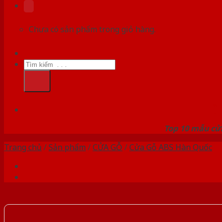
Chưa có sản phẩm trong giỏ hàng.
Tìm
kiếm:
HỆ
Top 10 mẫu cửa
Trang chủ
/
Sản phẩm
/
CỬA GỖ
/
Cửa Gỗ ABS Hàn Quốc