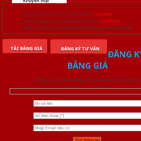
Khuyến mại
Quà tặng đồ nội thất trang trí lên đến
1.000.000đ
Giảm trực tiếp khi mua đơn hàng lớn hơn
3.000.000đ
Nhiều ưu đãi lớn khi đăng ký tài khoản thành viên thân thiết
TẢI BẢNG GIÁ
ĐĂNG KÝ TƯ VẤN
ĐĂNG K
BẢNG GIÁ
Đăng ký nhận báo giá mới nhất từ chúng tôi