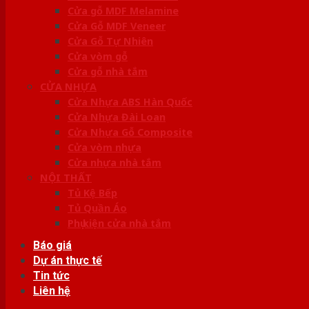
Cửa gỗ MDF Melamine
Cửa Gỗ MDF Veneer
Cửa Gỗ Tự Nhiên
Cửa vòm gỗ
Cửa gỗ nhà tắm
CỬA NHỰA
Cửa Nhựa ABS Hàn Quốc
Cửa Nhựa Đài Loan
Cửa Nhựa Gỗ Composite
Cửa vòm nhựa
Cửa nhựa nhà tắm
NỘI THẤT
Tủ Kệ Bếp
Tủ Quần Áo
Phụ kiện cửa nhà tắm
Báo giá
Dự án thực tế
Tin tức
Liên hệ