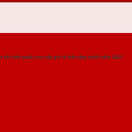
 THỐNG SHOWROOM SAIGONDOOR
 sắt hàn quốc cao cấp giá rẻ bền đẹp nhất năm 2021