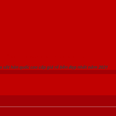
 THỐNG SHOWROOM SAIGONDOOR
 sắt hàn quốc cao cấp giá rẻ bền đẹp nhất năm 2021