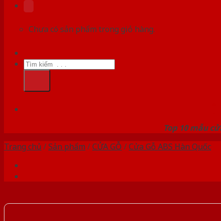
Chưa có sản phẩm trong giỏ hàng.
Tìm
kiếm:
HỆ
Top 10 mẫu cửa
Trang chủ
/
Sản phẩm
/
CỬA GỖ
/
Cửa Gỗ ABS Hàn Quốc