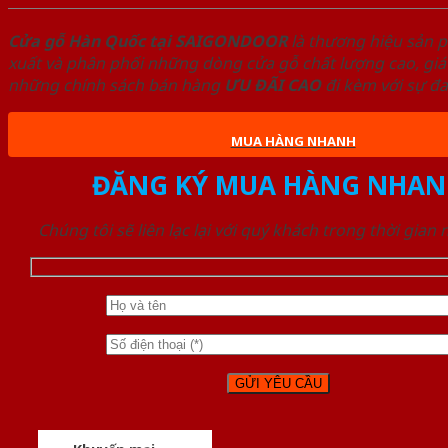
Cửa gỗ Hàn Quốc tại SAIGONDOOR
là thương hiệu sản 
xuất và phân phối những dòng cửa gỗ chất lượng cao, giá
những chính sách bán hàng
ƯU ĐÃI
CAO
đi kèm với sự đ
MUA HÀNG NHANH
ĐĂNG KÝ MUA HÀNG NHAN
Chúng tôi sẽ liên lạc lại với quý khách trong thời gian