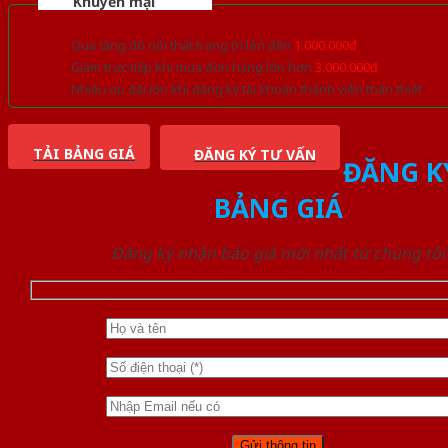
Khuyến mại
Quà tặng đồ nội thất trang trí lên đến
1.000.000đ
Giảm trực tiếp khi mua đơn hàng lớn hơn
3.000.000đ
Nhiều ưu đãi lớn khi đăng ký tài khoản thành viên thân thiết
TẢI BẢNG GIÁ
ĐĂNG KÝ TƯ VẤN
ĐĂNG K
BẢNG GIÁ
Đăng ký nhận báo giá mới nhất từ chúng tôi