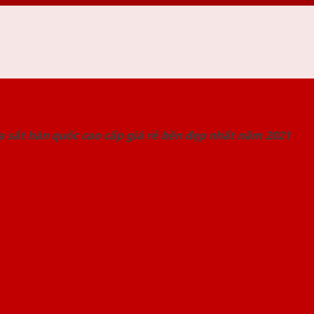
 THỐNG SHOWROOM SAIGONDOOR
 sắt hàn quốc cao cấp giá rẻ bền đẹp nhất năm 2021