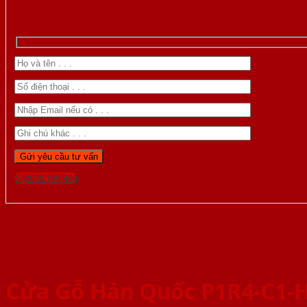
Gọi 0976.169.864
Cửa Gỗ Hàn Quốc P1R4-C1-