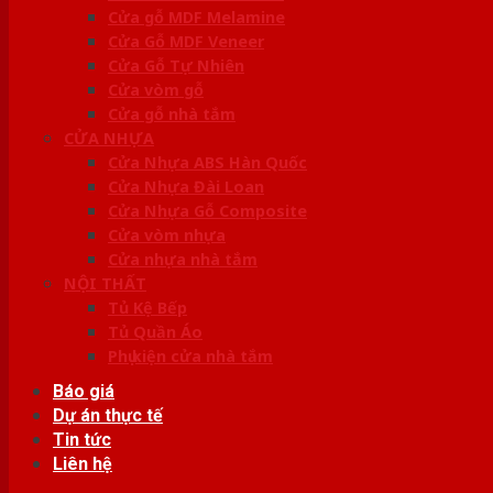
Cửa gỗ MDF Melamine
Cửa Gỗ MDF Veneer
Cửa Gỗ Tự Nhiên
Cửa vòm gỗ
Cửa gỗ nhà tắm
CỬA NHỰA
Cửa Nhựa ABS Hàn Quốc
Cửa Nhựa Đài Loan
Cửa Nhựa Gỗ Composite
Cửa vòm nhựa
Cửa nhựa nhà tắm
NỘI THẤT
Tủ Kệ Bếp
Tủ Quần Áo
Phụ kiện cửa nhà tắm
Báo giá
Dự án thực tế
Tin tức
Liên hệ