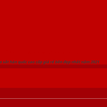
 THỐNG SHOWROOM SAIGONDOOR
 sắt hàn quốc cao cấp giá rẻ bền đẹp nhất năm 2021