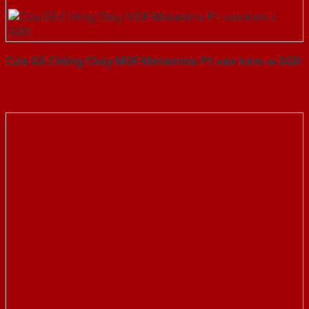
Cửa Gỗ Chống Cháy MDF Melamine P1 van kem-a-SGD