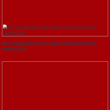
Cửa Thép Chống Cháy 1 canh o kinh thanh thoat
hiem-a-SGD