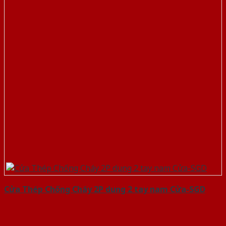
Cửa Thép Chống Cháy 2P dung 2 tay nam Cửa-SGD