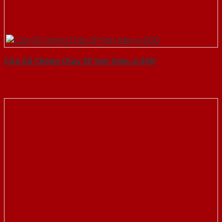
Cửa Gỗ Chống Cháy 2P Sơn Xám-a-SGD