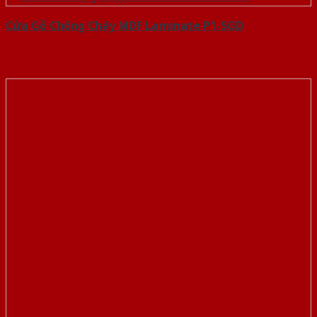
Cửa Gỗ Chống Cháy MDF Laminate P1-SGD