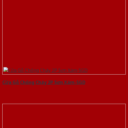
Cửa Gỗ Chống Cháy 2P Sơn Xám-SGD