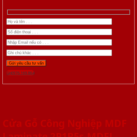
Gọi 0976.169.864
Cửa Gỗ Công Nghiệp MDF
Laminate 2P1R5s-MDFL-