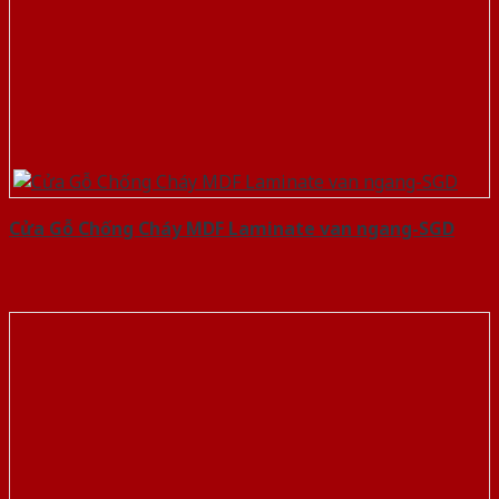
Cửa Gỗ Chống Cháy MDF Laminate van ngang-SGD