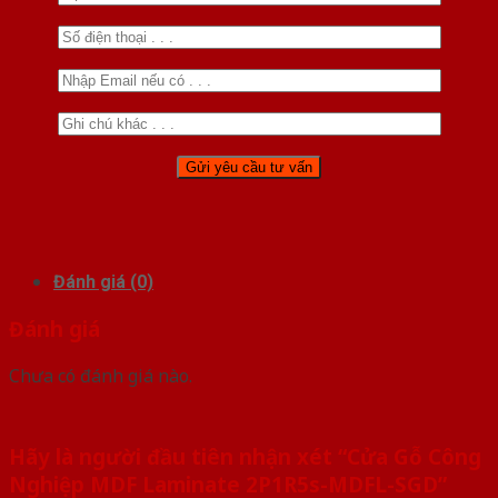
Đánh giá (0)
Đánh giá
Chưa có đánh giá nào.
Hãy là người đầu tiên nhận xét “Cửa Gỗ Công
Nghiệp MDF Laminate 2P1R5s-MDFL-SGD”