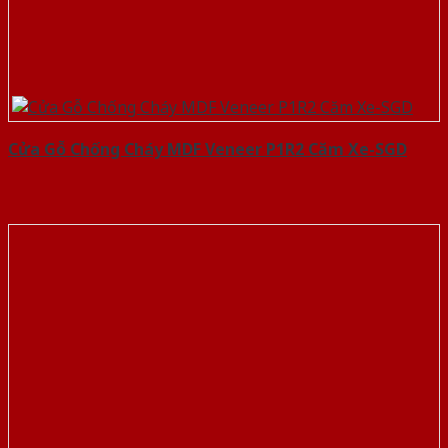
Cửa Gỗ Chống Cháy MDF Veneer P1R2 Căm Xe-SGD