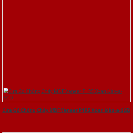
Cửa Gỗ Chống Cháy MDF Veneer P1R5 Xoan Đào-a-SGD