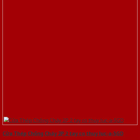
Cửa Thép Chống Cháy 2P 2 tay co thuy luc-a-SGD