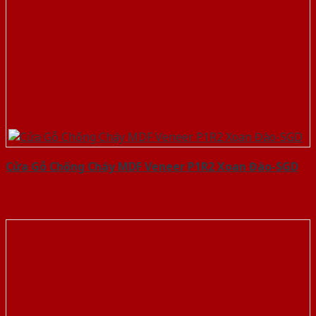
Cửa Gỗ Chống Cháy MDF Veneer P1R2 Xoan Đào-SGD