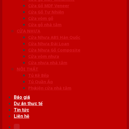
Cửa Gỗ MDF Veneer
Cửa Gỗ Tự Nhiên
Cửa vòm gỗ
Cửa gỗ nhà tắm
CỬA NHỰA
Cửa Nhựa ABS Hàn Quốc
Cửa Nhựa Đài Loan
Cửa Nhựa Gỗ Composite
Cửa vòm nhựa
Cửa nhựa nhà tắm
NỘI THẤT
Tủ Kệ Bếp
Tủ Quần Áo
Phụ kiện cửa nhà tắm
Báo giá
Dự án thực tế
Tin tức
Liên hệ