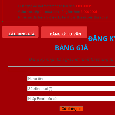
Quà tặng đồ nội thất trang trí lên đến
1.000.000đ
Giảm trực tiếp khi mua đơn hàng lớn hơn
3.000.000đ
Nhiều ưu đãi lớn khi đăng ký tài khoản thành viên thân thiết
TẢI BẢNG GIÁ
ĐĂNG KÝ TƯ VẤN
ĐĂNG K
BẢNG GIÁ
Đăng ký nhận báo giá mới nhất từ chúng tôi