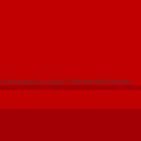
 THỐNG SHOWROOM SAIGONDOOR
 sắt hàn quốc cao cấp giá rẻ bền đẹp nhất năm 2021