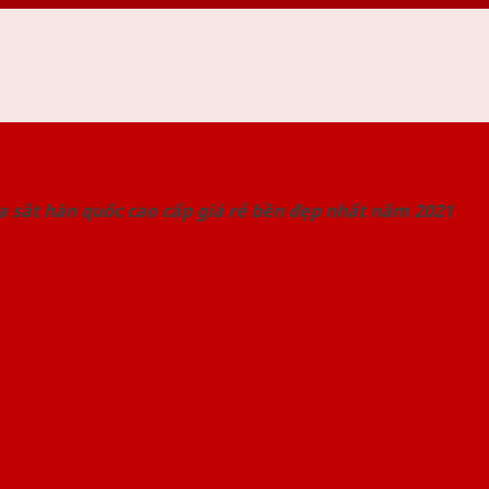
 THỐNG SHOWROOM SAIGONDOOR
 sắt hàn quốc cao cấp giá rẻ bền đẹp nhất năm 2021