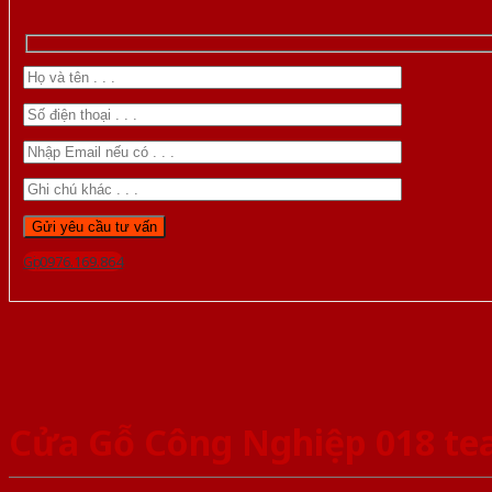
Gọi 0976.169.864
Cửa Gỗ Công Nghiệp 018 te