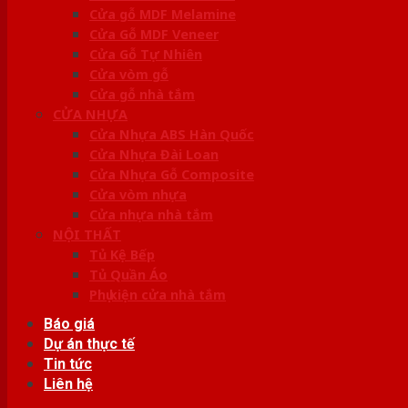
Cửa gỗ MDF Melamine
Cửa Gỗ MDF Veneer
Cửa Gỗ Tự Nhiên
Cửa vòm gỗ
Cửa gỗ nhà tắm
CỬA NHỰA
Cửa Nhựa ABS Hàn Quốc
Cửa Nhựa Đài Loan
Cửa Nhựa Gỗ Composite
Cửa vòm nhựa
Cửa nhựa nhà tắm
NỘI THẤT
Tủ Kệ Bếp
Tủ Quần Áo
Phụ kiện cửa nhà tắm
Báo giá
Dự án thực tế
Tin tức
Liên hệ