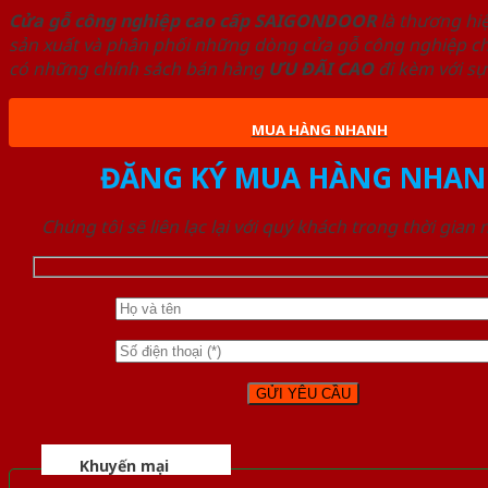
Cửa gỗ công nghiệp cao cấp SAIGONDOOR
là thương hi
sản xuất và phân phối những dòng cửa gỗ công nghiệp chấ
có những chính sách bán hàng
ƯU ĐÃI
CAO
đi kèm với sự
MUA HÀNG NHANH
ĐĂNG KÝ MUA HÀNG NHAN
Chúng tôi sẽ liên lạc lại với quý khách trong thời gian
Khuyến mại