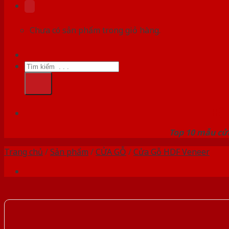
Chưa có sản phẩm trong giỏ hàng.
Tìm
kiếm:
HỆ
Top 10 mẫu cửa
Trang chủ
/
Sản phẩm
/
CỬA GỖ
/
Cửa Gỗ HDF Veneer