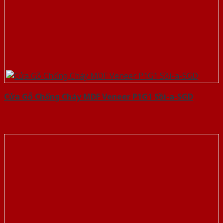
Cửa Gỗ Chống Cháy MDF Veneer P1G1 Sồi-a-SGD