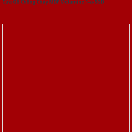
Cửa Gỗ Chống Cháy MDF Melamine 1-a-SGD