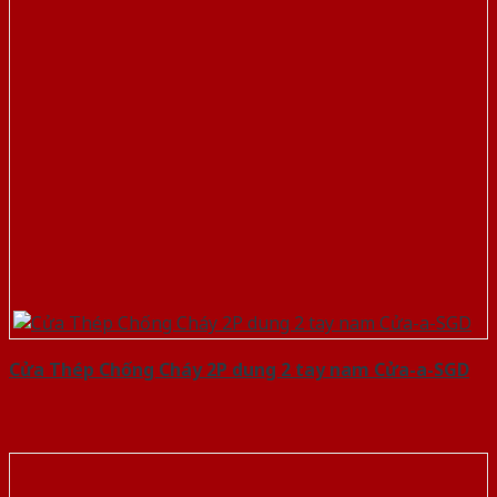
Cửa Thép Chống Cháy 2P dung 2 tay nam Cửa-a-SGD