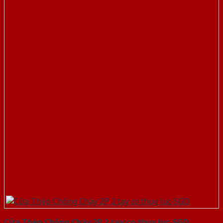
Cửa Thép Chống Cháy 2P 2 tay co thuy luc-SGD