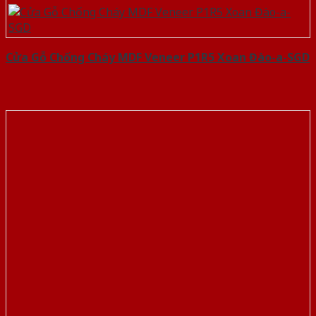
Cửa Gỗ Chống Cháy MDF Veneer P1R5 Xoan Đào-a-SGD