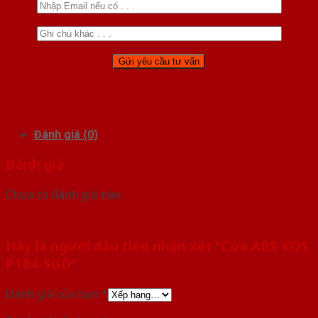
Đánh giá (0)
Đánh giá
Chưa có đánh giá nào.
Hãy là người đầu tiên nhận xét “Cửa ABS KOS
P1R4-SGD”
Đánh giá của bạn
*