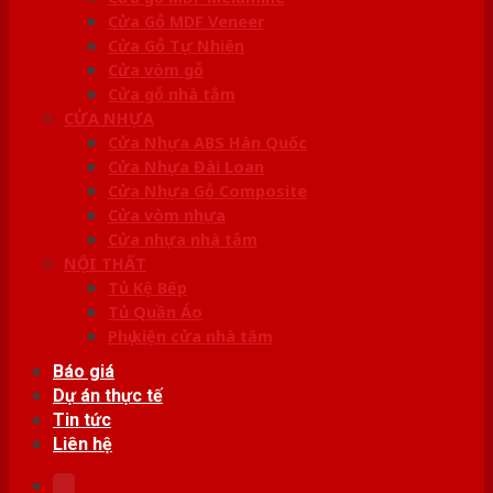
Cửa Gỗ MDF Veneer
Cửa Gỗ Tự Nhiên
Cửa vòm gỗ
Cửa gỗ nhà tắm
CỬA NHỰA
Cửa Nhựa ABS Hàn Quốc
Cửa Nhựa Đài Loan
Cửa Nhựa Gỗ Composite
Cửa vòm nhựa
Cửa nhựa nhà tắm
NỘI THẤT
Tủ Kệ Bếp
Tủ Quần Áo
Phụ kiện cửa nhà tắm
Báo giá
Dự án thực tế
Tin tức
Liên hệ