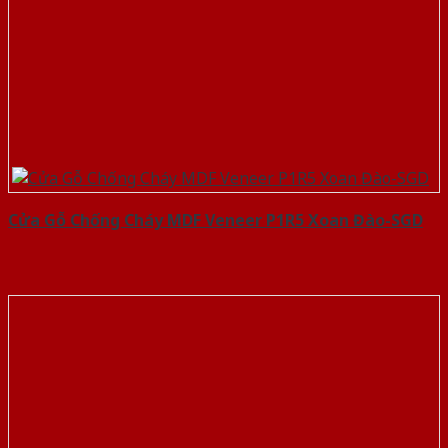
Cửa Gỗ Chống Cháy MDF Veneer P1R5 Xoan Đào-SGD