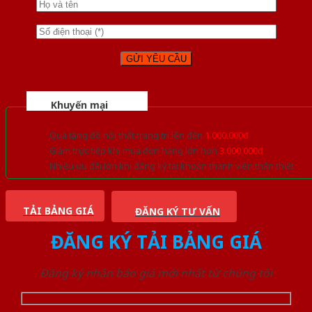
Khuyến mại
Quà tặng đồ nội thất trang trí lên đến
1.000.000đ
Giảm trực tiếp khi mua đơn hàng lớn hơn
3.000.000đ
Nhiều ưu đãi lớn khi đăng ký tài khoản thành viên thân thiết
TẢI BẢNG GIÁ
ĐĂNG KÝ TƯ VẤN
ĐĂNG KÝ TẢI BẢNG GIÁ
Đăng ký nhận báo giá mới nhất từ chúng tôi