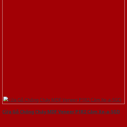
Cửa Gỗ Chống Cháy MDF Veneer P1R2 Căm Xe-a-SGD