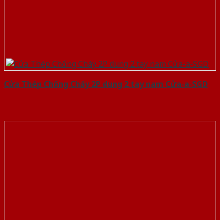
Cửa Thép Chống Cháy 2P dung 2 tay nam Cửa-a-SGD