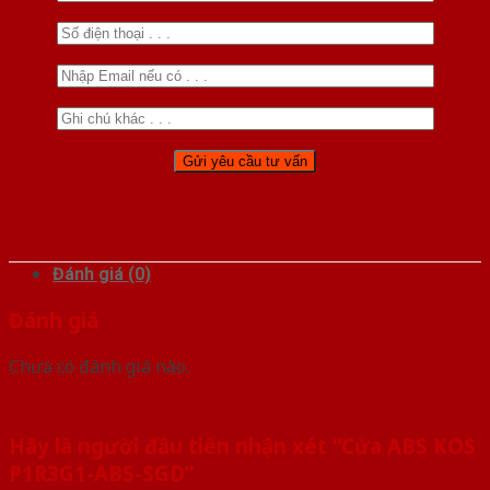
Đánh giá (0)
Đánh giá
Chưa có đánh giá nào.
Hãy là người đầu tiên nhận xét “Cửa ABS KOS
P1R3G1-ABS-SGD”