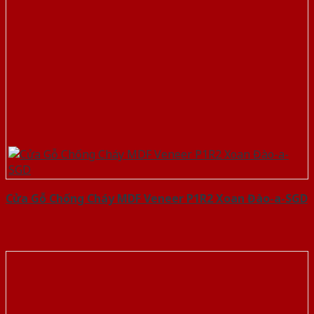
Cửa Gỗ Chống Cháy MDF Veneer P1R2 Xoan Đào-a-SGD