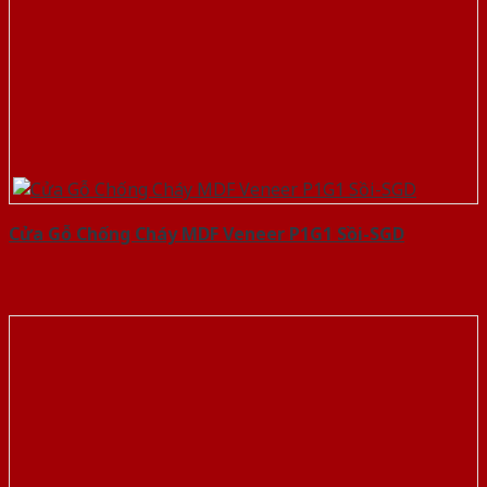
Cửa Gỗ Chống Cháy MDF Veneer P1G1 Sồi-SGD