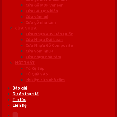
Cửa Gỗ MDF Veneer
Cửa Gỗ Tự Nhiên
Cửa vòm gỗ
Cửa gỗ nhà tắm
CỬA NHỰA
Cửa Nhựa ABS Hàn Quốc
Cửa Nhựa Đài Loan
Cửa Nhựa Gỗ Composite
Cửa vòm nhựa
Cửa nhựa nhà tắm
NỘI THẤT
Tủ Kệ Bếp
Tủ Quần Áo
Phụ kiện cửa nhà tắm
Báo giá
Dự án thực tế
Tin tức
Liên hệ