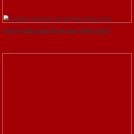
Cửa Gỗ Chống Cháy 2P Sơn Xám Trắng-a-SGD