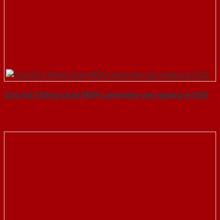
Cửa Gỗ Chống Cháy MDF Laminate van ngang-a-SGD