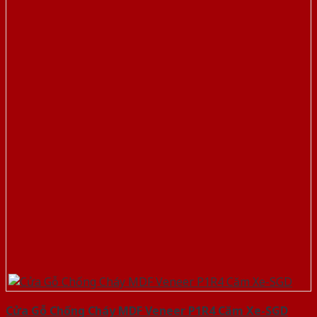
Cửa Gỗ Chống Cháy MDF Veneer P1R4 Căm Xe-SGD