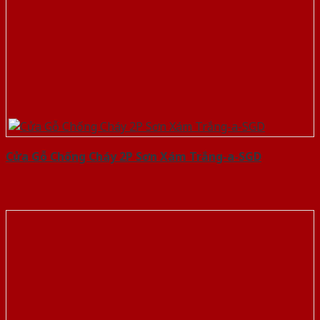
Cửa Gỗ Chống Cháy 2P Sơn Xám Trắng-a-SGD