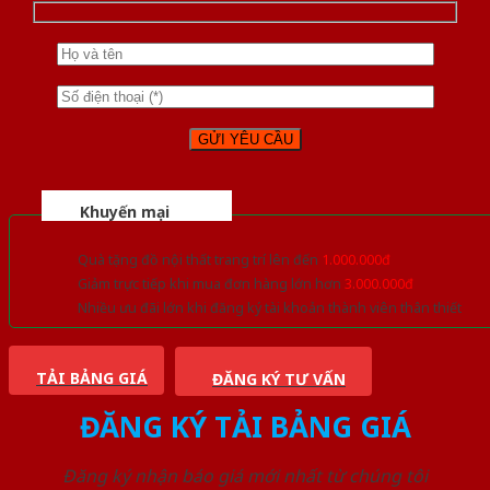
Khuyến mại
Quà tặng đồ nội thất trang trí lên đến
1.000.000đ
Giảm trực tiếp khi mua đơn hàng lớn hơn
3.000.000đ
Nhiều ưu đãi lớn khi đăng ký tài khoản thành viên thân thiết
TẢI BẢNG GIÁ
ĐĂNG KÝ TƯ VẤN
ĐĂNG KÝ TẢI BẢNG GIÁ
Đăng ký nhận báo giá mới nhất từ chúng tôi