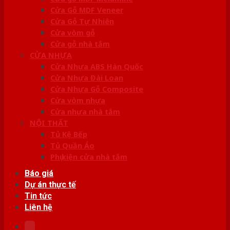
Cửa Gỗ MDF Veneer
Cửa Gỗ Tự Nhiên
Cửa vòm gỗ
Cửa gỗ nhà tắm
CỬA NHỰA
Cửa Nhựa ABS Hàn Quốc
Cửa Nhựa Đài Loan
Cửa Nhựa Gỗ Composite
Cửa vòm nhựa
Cửa nhựa nhà tắm
NỘI THẤT
Tủ Kệ Bếp
Tủ Quần Áo
Phụ kiện cửa nhà tắm
Báo giá
Dự án thực tế
Tin tức
Liên hệ