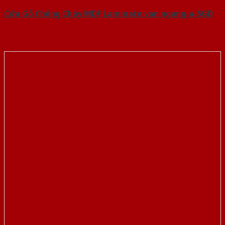
Cửa Gỗ Chống Cháy MDF Laminate van ngang-a-SGD