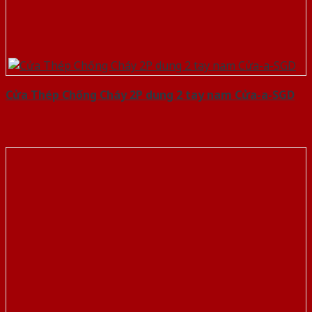
Cửa Thép Chống Cháy 2P dung 2 tay nam Cửa-a-SGD