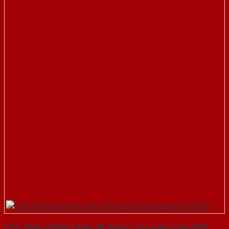
Cửa Thép Chống Cháy 2P dung 2 tay nam Cửa-SGD