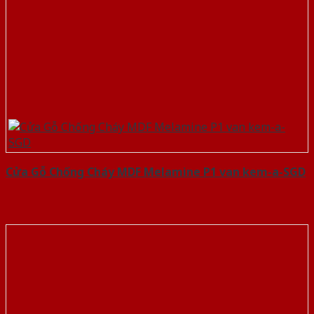
Cửa Gỗ Chống Cháy MDF Melamine P1 van kem-a-SGD