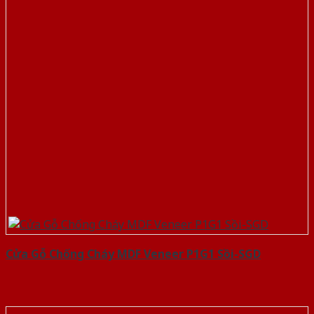
Cửa Gỗ Chống Cháy MDF Veneer P1G1 Sồi-SGD