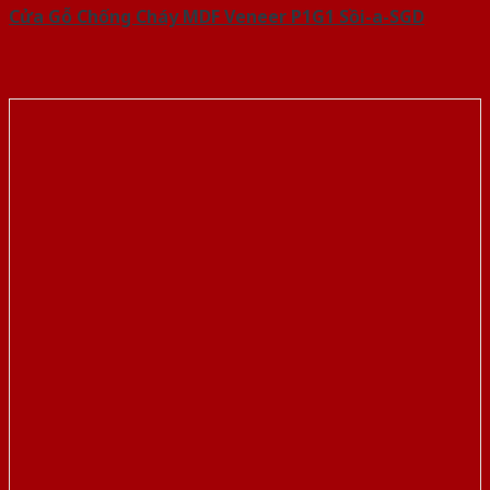
Cửa Gỗ Chống Cháy MDF Veneer P1G1 Sồi-a-SGD