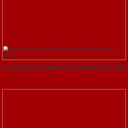
Cửa Gỗ Chống Cháy MDF Veneer P1R2 Xoan Đào-a-SGD