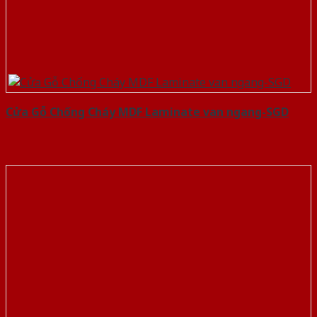
Cửa Gỗ Chống Cháy MDF Laminate van ngang-SGD