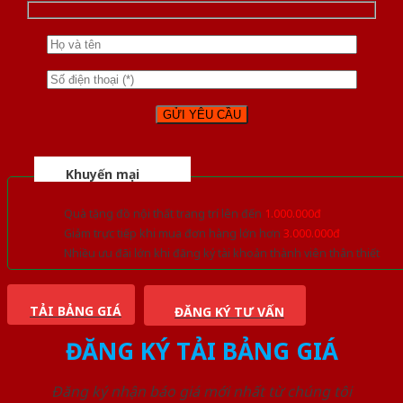
Khuyến mại
Quà tặng đồ nội thất trang trí lên đến
1.000.000đ
Giảm trực tiếp khi mua đơn hàng lớn hơn
3.000.000đ
Nhiều ưu đãi lớn khi đăng ký tài khoản thành viên thân thiết
TẢI BẢNG GIÁ
ĐĂNG KÝ TƯ VẤN
ĐĂNG KÝ TẢI BẢNG GIÁ
Đăng ký nhận báo giá mới nhất từ chúng tôi