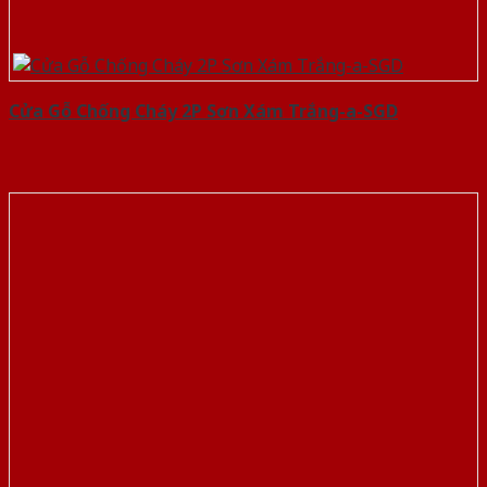
Cửa Gỗ Chống Cháy 2P Sơn Xám Trắng-a-SGD