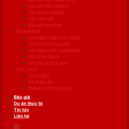
Cửa Gỗ MDF Veneer
Cửa Gỗ Tự Nhiên
Cửa vòm gỗ
Cửa gỗ nhà tắm
CỬA NHỰA
Cửa Nhựa ABS Hàn Quốc
Cửa Nhựa Đài Loan
Cửa Nhựa Gỗ Composite
Cửa vòm nhựa
Cửa nhựa nhà tắm
NỘI THẤT
Tủ Kệ Bếp
Tủ Quần Áo
Phụ kiện cửa nhà tắm
Báo giá
Dự án thực tế
Tin tức
Liên hệ