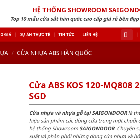
HỆ THỐNG SHOWROOM SAIGON
Top 10 mẫu cửa sắt hàn quốc cao cấp giá rẻ bền đẹ
O GIÁ
DỰ ÁN THỰC TẾ
TIN TỨC
LIÊN HỆ
HỰA
/
CỬA NHỰA ABS HÀN QUỐC
Cửa ABS KOS 120-MQ808 2
SGD
Cửa nhựa và nhựa gỗ tại SAIGONDOOR
là t
hiệu sản phẩm các dòng cửa trong một chuỗi 
hệ thống Showroom
SAIGONDOOR
. Chuyên s
xuất và phân phối những dòng cửa nhựa và h