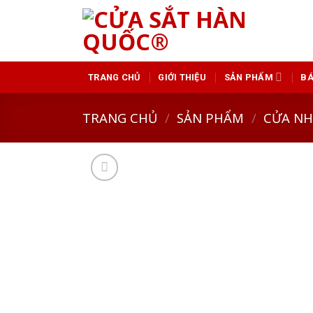
Skip
to
content
GIỚI THIỆU
SẢN PHẨM
BÁ
TRANG CHỦ
TRANG CHỦ
/
SẢN PHẨM
/
CỬA N