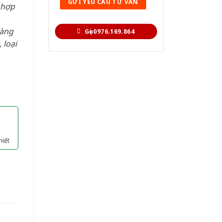
 hợp
hàng
Gọi 0976.169.864
 loại
hiết