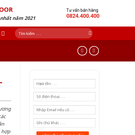
DOOR
Tư vấn bán hàng
0824.400.400
p nhất năm 2021
Tìm
kiếm:
-
hương
các
ản
ỗ hợp