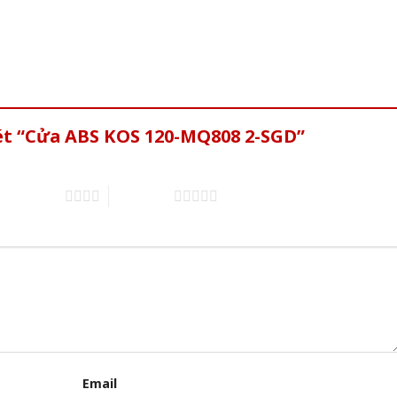
xét “Cửa ABS KOS 120-MQ808 2-SGD”
4 trên 5 sao
5 trên 5 sao
Email