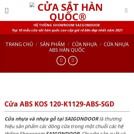
Skip
to
content
HỆ THỐNG SHOWROOM SAIGONDOOR
Top 10 mẫu cửa sắt hàn quốc cao cấp giá rẻ bền đẹp nhất năm 2021
TRANG CHỦ
/
SẢN PHẨM
/
CỬA NHỰA
/
CỬA NHỰA
ABS HÀN QUỐC
Cửa ABS KOS 120-K1129-ABS-SGD
Cửa nhựa và nhựa gỗ tại SAIGONDOOR
là thương
hiệu sản phẩm các dòng cửa trong một chuỗi các hệ
thống Showroom
SAIGONDOOR
. Chuyên sản xuất và