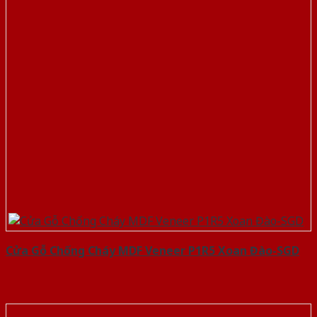
Cửa Gỗ Chống Cháy MDF Veneer P1R5 Xoan Đào-SGD