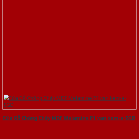
Cửa Gỗ Chống Cháy MDF Melamine P1 van kem-a-SGD