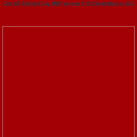
Cửa Gỗ Chống Cháy MDF Veneer P1R2 Xoan Đào-a-SGD