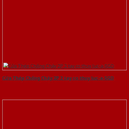
Cửa Thép Chống Cháy 2P 2 tay co thuy luc-a-SGD