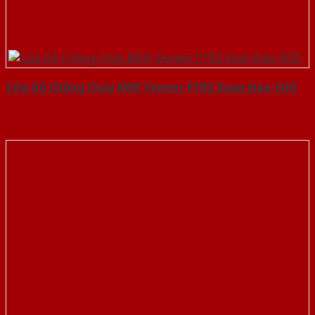
Cửa Gỗ Chống Cháy MDF Veneer P1R2 Xoan Đào-SGD