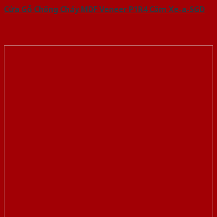
Cửa Gỗ Chống Cháy MDF Veneer P1R4 Căm Xe-a-SGD