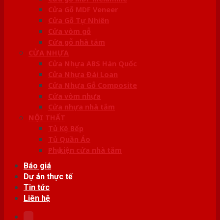
Cửa Gỗ MDF Veneer
Cửa Gỗ Tự Nhiên
Cửa vòm gỗ
Cửa gỗ nhà tắm
CỬA NHỰA
Cửa Nhựa ABS Hàn Quốc
Cửa Nhựa Đài Loan
Cửa Nhựa Gỗ Composite
Cửa vòm nhựa
Cửa nhựa nhà tắm
NỘI THẤT
Tủ Kệ Bếp
Tủ Quần Áo
Phụ kiện cửa nhà tắm
Báo giá
Dự án thực tế
Tin tức
Liên hệ