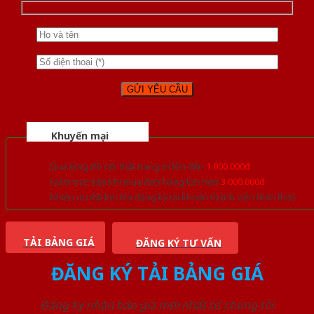
Khuyến mại
Quà tặng đồ nội thất trang trí lên đến
1.000.000đ
Giảm trực tiếp khi mua đơn hàng lớn hơn
3.000.000đ
Nhiều ưu đãi lớn khi đăng ký tài khoản thành viên thân thiết
TẢI BẢNG GIÁ
ĐĂNG KÝ TƯ VẤN
ĐĂNG KÝ TẢI BẢNG GIÁ
Đăng ký nhận báo giá mới nhất từ chúng tôi