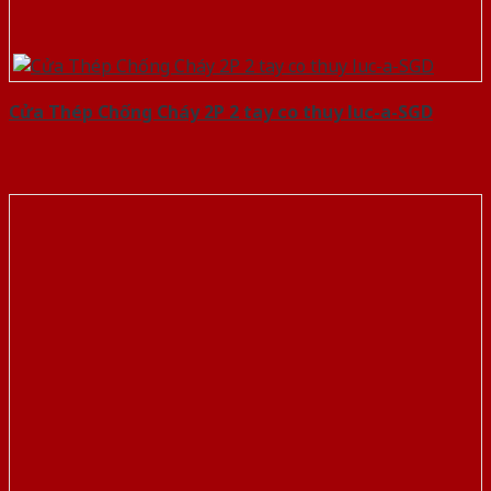
Cửa Thép Chống Cháy 2P 2 tay co thuy luc-a-SGD