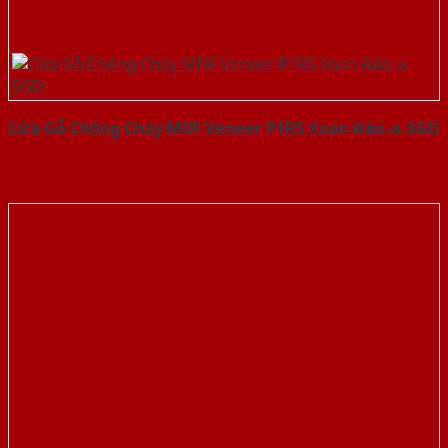
Cửa Gỗ Chống Cháy MDF Veneer P1R5 Xoan Đào-a-SGD