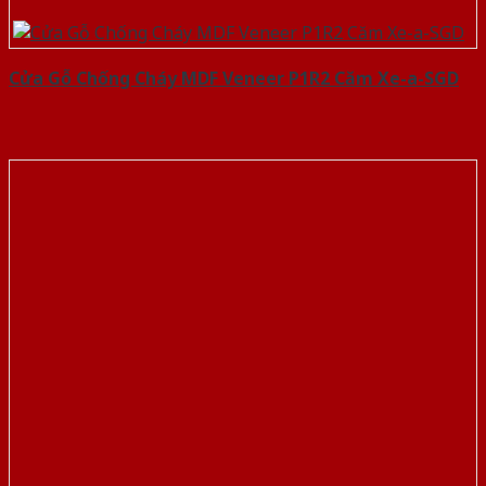
Cửa Gỗ Chống Cháy MDF Veneer P1R2 Căm Xe-a-SGD