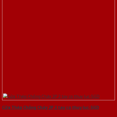
Cửa Thép Chống Cháy 2P 2 tay co thuy luc-SGD