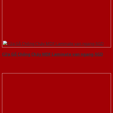
Cửa Gỗ Chống Cháy MDF Laminate van ngang-SGD