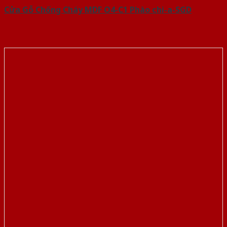
Cửa Gỗ Chống Cháy MDF O4-C1 Phào chi-a-SGD