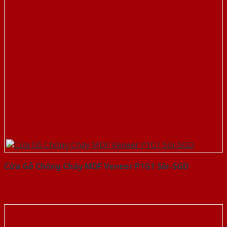
Cửa Gỗ Chống Cháy MDF Veneer P1G1 Sồi-SGD