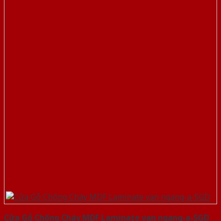
Cửa Gỗ Chống Cháy MDF Laminate van ngang-a-SGD