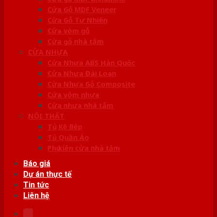
Cửa Gỗ MDF Veneer
Cửa Gỗ Tự Nhiên
Cửa vòm gỗ
Cửa gỗ nhà tắm
CỬA NHỰA
Cửa Nhựa ABS Hàn Quốc
Cửa Nhựa Đài Loan
Cửa Nhựa Gỗ Composite
Cửa vòm nhựa
Cửa nhựa nhà tắm
NỘI THẤT
Tủ Kệ Bếp
Tủ Quần Áo
Phụ kiện cửa nhà tắm
Báo giá
Dự án thực tế
Tin tức
Liên hệ