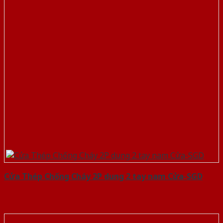
Cửa Thép Chống Cháy 2P dung 2 tay nam Cửa-SGD