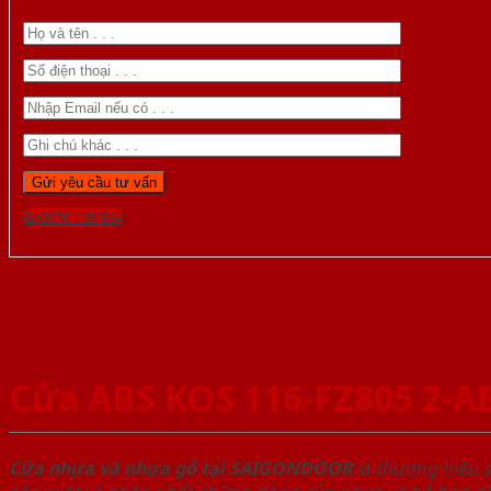
Gọi 0976.169.864
Cửa ABS KOS 116-FZ805 2-A
Cửa nhựa và nhựa gỗ tại SAIGONDOOR
là thương hiệu 