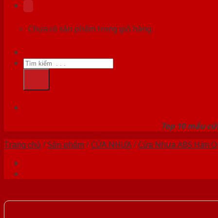
Chưa có sản phẩm trong giỏ hàng.
Tìm
kiếm:
HỆ
Top 10 mẫu cửa
Trang chủ
/
Sản phẩm
/
CỬA NHỰA
/
Cửa Nhựa ABS Hàn Q