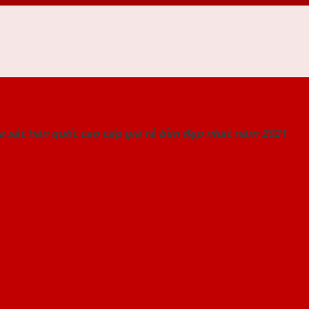
 THỐNG SHOWROOM SAIGONDOOR
 sắt hàn quốc cao cấp giá rẻ bền đẹp nhất năm 2021