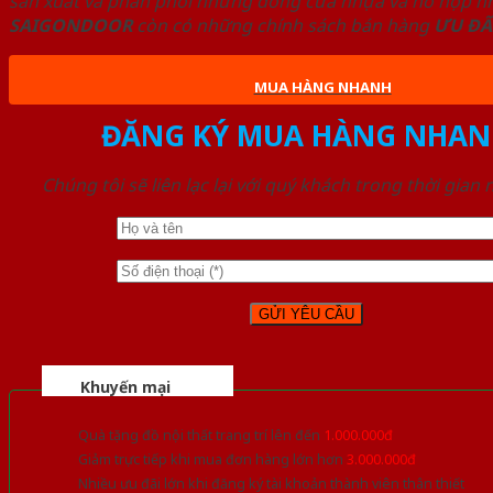
sản xuất và phân phối những dòng cửa nhựa và hỗ hợp nhự
SAIGONDOOR
còn có những chính sách bán hàng
ƯU ĐÃ
MUA HÀNG NHANH
ĐĂNG KÝ MUA HÀNG NHAN
Chúng tôi sẽ liên lạc lại với quý khách trong thời gian
Khuyến mại
Quà tặng đồ nội thất trang trí lên đến
1.000.000đ
Giảm trực tiếp khi mua đơn hàng lớn hơn
3.000.000đ
Nhiều ưu đãi lớn khi đăng ký tài khoản thành viên thân thiết