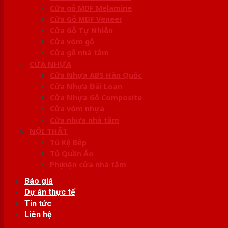
Cửa gỗ MDF Melamine
Cửa Gỗ MDF Veneer
Cửa Gỗ Tự Nhiên
Cửa vòm gỗ
Cửa gỗ nhà tắm
CỬA NHỰA
Cửa Nhựa ABS Hàn Quốc
Cửa Nhựa Đài Loan
Cửa Nhựa Gỗ Composite
Cửa vòm nhựa
Cửa nhựa nhà tắm
NỘI THẤT
Tủ Kệ Bếp
Tủ Quần Áo
Phụ kiện cửa nhà tắm
Báo giá
Dự án thực tế
Tin tức
Liên hệ