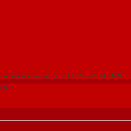
 THỐNG SHOWROOM SAIGONDOOR
 sắt hàn quốc cao cấp giá rẻ bền đẹp nhất năm 2021
uốc