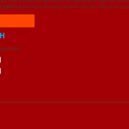
a chất lượng cao, giá thành rẻ nhất và phù hợp với mọi nh
I
CAO
đi kèm với sự đa dạng về mẫu mã, loại cửa gỗ và cả 
H
 ngắn nhất