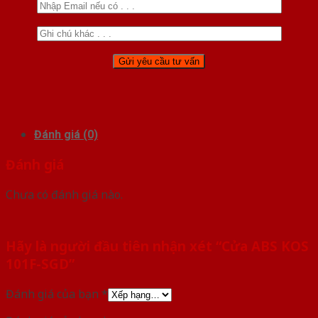
Đánh giá (0)
Đánh giá
Chưa có đánh giá nào.
Hãy là người đầu tiên nhận xét “Cửa ABS KOS
101F-SGD”
Đánh giá của bạn
*