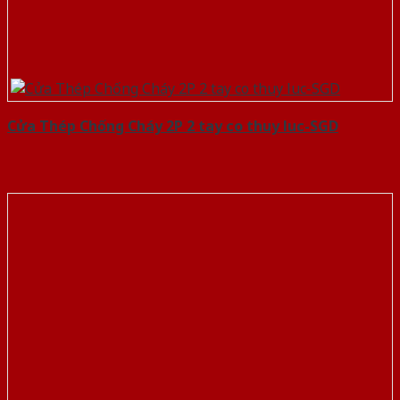
Cửa Thép Chống Cháy 2P 2 tay co thuy luc-SGD