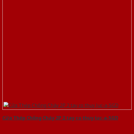
Cửa Thép Chống Cháy 2P 2 tay co thuy luc-a-SGD