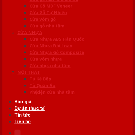
Cửa Gỗ MDF Veneer
Cửa Gỗ Tự Nhiên
Cửa vòm gỗ
Cửa gỗ nhà tắm
CỬA NHỰA
Cửa Nhựa ABS Hàn Quốc
Cửa Nhựa Đài Loan
Cửa Nhựa Gỗ Composite
Cửa vòm nhựa
Cửa nhựa nhà tắm
NỘI THẤT
Tủ Kệ Bếp
Tủ Quần Áo
Phụ kiện cửa nhà tắm
Báo giá
Dự án thực tế
Tin tức
Liên hệ