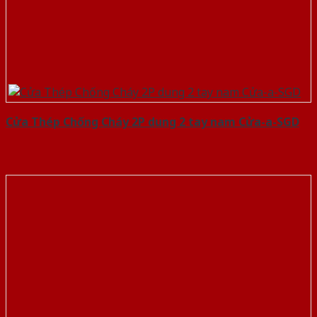
Cửa Thép Chống Cháy 2P dung 2 tay nam Cửa-a-SGD