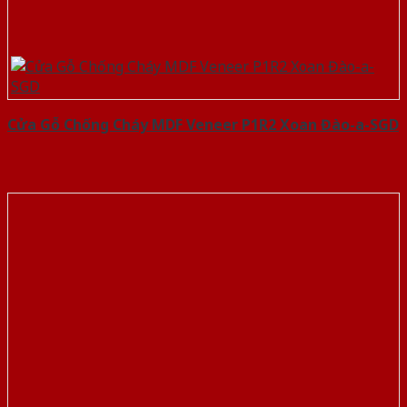
Cửa Gỗ Chống Cháy MDF Veneer P1R2 Xoan Đào-a-SGD