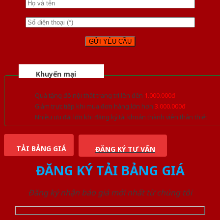
Khuyến mại
Quà tặng đồ nội thất trang trí lên đến
1.000.000đ
Giảm trực tiếp khi mua đơn hàng lớn hơn
3.000.000đ
Nhiều ưu đãi lớn khi đăng ký tài khoản thành viên thân thiết
TẢI BẢNG GIÁ
ĐĂNG KÝ TƯ VẤN
ĐĂNG KÝ TẢI BẢNG GIÁ
Đăng ký nhận báo giá mới nhất từ chúng tôi