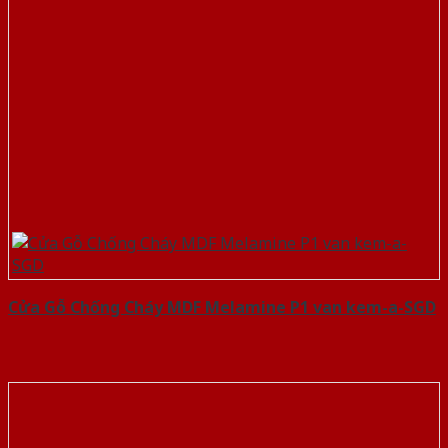
Cửa Gỗ Chống Cháy MDF Melamine P1 van kem-a-SGD