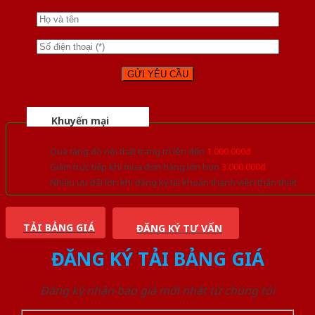
Khuyến mại
Quà tặng đồ nội thất trang trí lên đến
1.000.000đ
Giảm trực tiếp khi mua đơn hàng lớn hơn
3.000.000đ
Nhiều ưu đãi lớn khi đăng ký tài khoản thành viên thân thiết
TẢI BẢNG GIÁ
ĐĂNG KÝ TƯ VẤN
ĐĂNG KÝ TẢI BẢNG GIÁ
Đăng ký nhận báo giá mới nhất từ chúng tôi