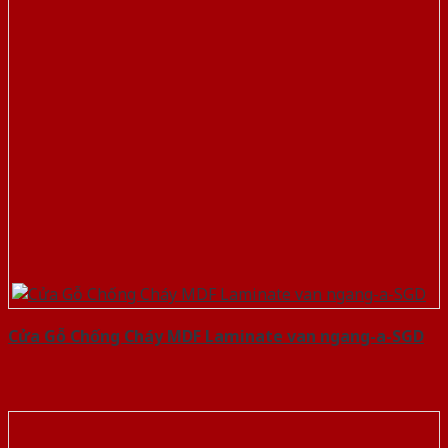
Cửa Gỗ Chống Cháy MDF Laminate van ngang-a-SGD