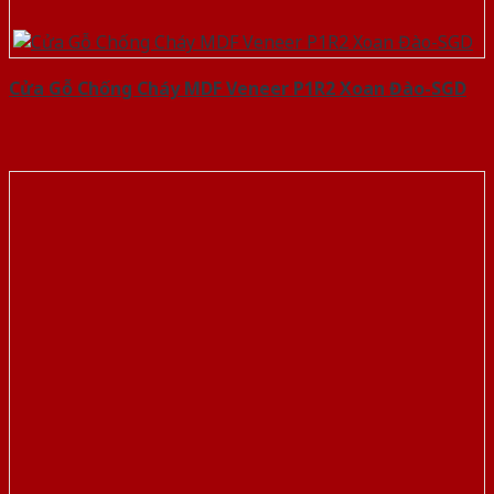
Cửa Gỗ Chống Cháy MDF Veneer P1R2 Xoan Đào-SGD