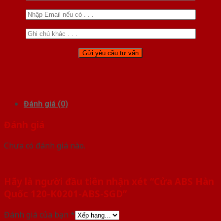
Đánh giá (0)
Đánh giá
Chưa có đánh giá nào.
Hãy là người đầu tiên nhận xét “Cửa ABS Hàn
Quốc 120-K0201-ABS-SGD”
Đánh giá của bạn
*