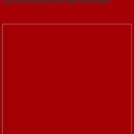
Cửa Gỗ Chống Cháy 2P Sơn Xám Trắng-a-SGD