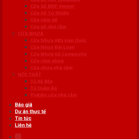
Cửa Gỗ MDF Veneer
Cửa Gỗ Tự Nhiên
Cửa vòm gỗ
Cửa gỗ nhà tắm
CỬA NHỰA
Cửa Nhựa ABS Hàn Quốc
Cửa Nhựa Đài Loan
Cửa Nhựa Gỗ Composite
Cửa vòm nhựa
Cửa nhựa nhà tắm
NỘI THẤT
Tủ Kệ Bếp
Tủ Quần Áo
Phụ kiện cửa nhà tắm
Báo giá
Dự án thực tế
Tin tức
Liên hệ