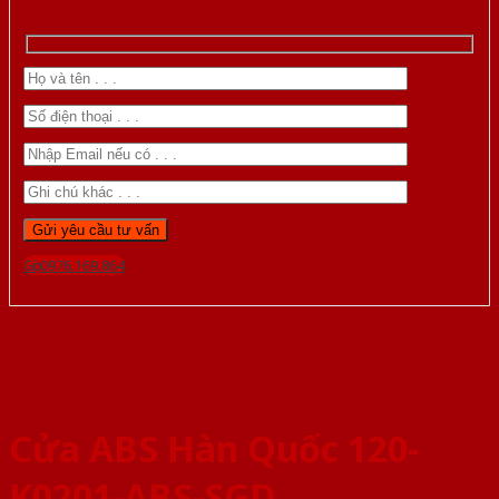
Gọi 0976.169.864
Cửa ABS Hàn Quốc 120-
K0201-ABS-SGD