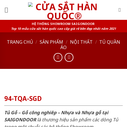
Skip
to
content
HỆ THỐNG SHOWROOM SAIGONDOOR
Top 10 mẫu cửa sắt hàn quốc cao cấp giá rẻ bền đẹp nhất năm 2021
TRANG CHỦ
/
SẢN PHẨM
/
NỘI THẤT
/
TỦ QUẦN
ÁO
94-TQA-SGD
Tủ Gỗ – Gỗ công nghiêp – Nhựa và Nhựa gỗ tại
SAIGONDOOR
là thương hiệu sản phẩm các dòng Tủ
trong một chuỗi các hệ thống Showroom