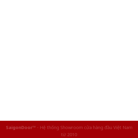
SaigonDoor™
- Hệ thống Showroom cửa hàng đầu Việt Nam
từ 2010