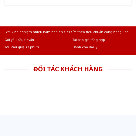
Với kinh nghiệm nhiêu năm nghiên cứu cửa theo tiêu chuẩn công nghệ Châu
Âu.Chúng tôi tự tin là nhà sản xuất & cung cấp hàng đầu tại Việt Nam!
Gửi yêu cầu tư vấn
Tải báo giá tổng hợp
Yêu cầu gọi lại (3 phút)
Dành cho đại lý
ĐỐI TÁC KHÁCH HÀNG