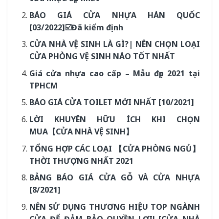
BÁO GIÁ CỬA NHỰA HÀN QUỐC
[03/2022]☑️Đã kiểm định
CỬA NHÀ VỆ SINH LÀ GÌ?| NÊN CHỌN LOẠI
CỬA PHÒNG VỆ SINH NÀO TỐT NHẤT
Giá cửa nhựa cao cấp – Mẫu đẹp 2021 tại
TPHCM
BÁO GIÁ CỬA TOILET MỚI NHẤT [10/2021]
LỜI KHUYÊN HỮU ÍCH KHI CHỌN
MUA【CỬA NHÀ VỆ SINH】
TỔNG HỢP CÁC LOẠI 【CỬA PHÒNG NGỦ】
THỜI THƯỢNG NHẤT 2021
BẢNG BÁO GIÁ CỬA GỖ VÀ CỬA NHỰA
[8/2021]
NÊN SỬ DỤNG THƯƠNG HIỆU TOP NGÀNH
CỬA ĐỂ ĐẢM BẢO QUYỀN LỢI! [CỬA NHÀ