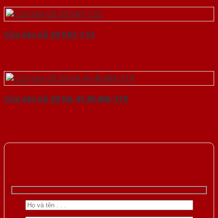
Cửa Vân Gỗ 5D KAT-1.52
Cửa Vân Gỗ 5D KA-41.40.40A-3TK