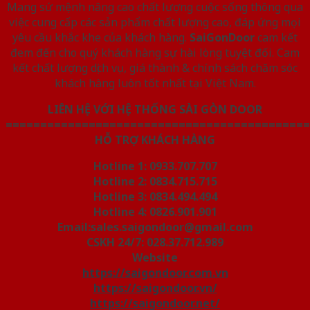
Mang sứ mệnh nâng cao chất lượng cuộc sống thông qua
việc cung cấp các sản phẩm chất lượng cao, đáp ứng mọi
yêu cầu khắc khe của khách hàng.
SaiGonDoor
cam kết
đem đến cho quý khách hàng sự hài lòng tuyệt đối. Cam
kết chất lượng dịch vụ, giá thành & chính sách chăm sóc
khách hàng luôn tốt nhất tại Việt Nam.
LIÊN HỆ VỚI HỆ THỐNG SÀI GÒN DOOR
============================================
HỖ TRỢ KHÁCH HÀNG
Hotline 1: 0933.707.707
Hotline 2: 0834.715.715
Hotline 3: 0834.494.494
Hotline 4: 0826.901.901
Email:sales.saigondoor@gmail.com
CSKH 24/7: 028.37.712.989
Website
https://saigondoor.com.vn
https://saigondoor.vn/
https://saigondoor.net/