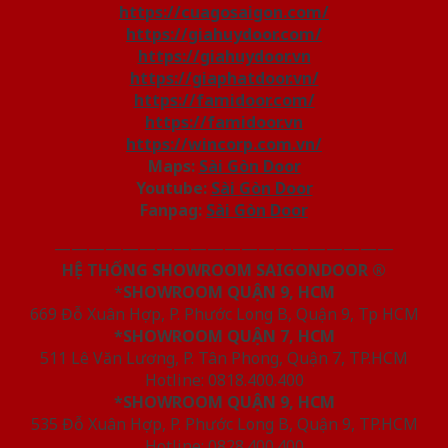
https://cuagosaigon.com/
https://giahuydoor.com/
https://giahuydoor.vn
https://giaphatdoor.vn/
https://famidoor.com/
https://famidoor.vn
https://wincorp.com.vn/
Maps:
Sài Gòn Door
Youtube:
Sài Gòn Door
Fanpag:
Sài Gòn Door
————————————————————
HỆ THỐNG SHOWROOM SAIGONDOOR ®
*
SHOWROOM QUẬN 9, HCM
669 Đỗ Xuân Hợp, P. Phước Long B, Quận 9, Tp HCM
*SHOWROOM QUẬN 7, HCM
511 Lê Văn Lương, P. Tân Phong, Quận 7, TP.HCM
Hotline: 0818.400.400
*SHOWROOM QUẬN 9, HCM
535 Đỗ Xuân Hợp, P. Phước Long B, Quận 9, TP.HCM
Hotline: 0828.400.400