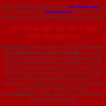
Nếu quý khách hàng có nhu cầu mua
cửa chống cháy
các
loại xin hãy liên hệ đến
S
aiGonDoor.vn
để được tư vấn và
nhận được nhiều chương trình đãi ngộ siêu hấp dẫn nhé.
HỆ THỐNG SIÊU THỊ CỬA & NỘI
THẤT SAIGONDOOR
SaiGonDoor.vn
là thương hiệu danh tiếng thuộc
Công Ty
CP Thương Mại Dịch Vụ Và Kỹ Thuật WIN.
Đơn vị có hơn
10 năm chuyên môn về nghiên cứu, sản xuất, phân phối
các loại cửa & nội thất tại thị trường Việt Nam. Cùng với
sự phát triển của đất nước, trải qua quá trình nỗ lực xây
dựng và trưởng thành, đến nay chúng tôi tự hào là một
trong số ít đơn vị có sản phẩm đạt được những Tiêu
chuẩn chứng nhận
ISO
, chứng nhận hợp chuẩn hợp quy
theo tiêu chuẩn tại Việt Nam và thương
hiệu
SaiGonDoor
đã trở thành một trong những thương
hiệu danh tiếng hàng đầu.