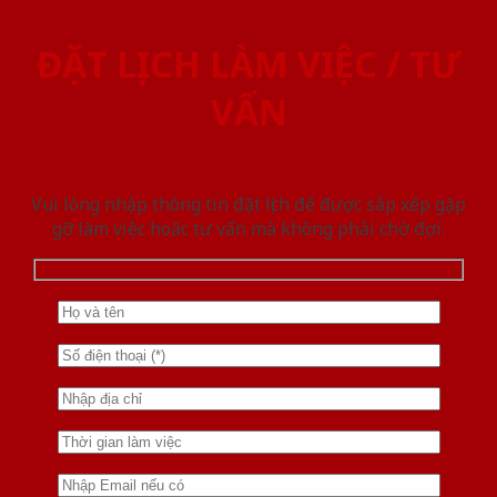
ĐẶT LỊCH LÀM VIỆC / TƯ
VẤN
Vui lòng nhập thông tin đặt lịch để được sắp xếp gặp
gỡ làm việc hoăc tư vấn mà không phải chờ đợi.