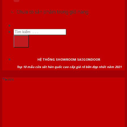
Chưa có sản phẩm trong giỏ hàng.
Tìm
kiếm:
HỆ THỐNG SHOWROOM SAIGONDOOR
Top 10 mẫu cửa sắt hàn quốc cao cấp giá rẻ bền đẹp nhất năm 2021
Tin tức
CỬA CHỐNG CHÁY LÀ GÌ,
CÓ NÊN LẮP TRONG NHÀ
KHÔNG? 1 SỐ LOẠI CỬA