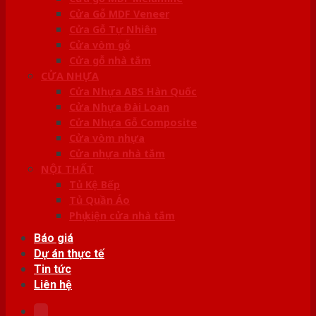
Cửa Gỗ MDF Veneer
Cửa Gỗ Tự Nhiên
Cửa vòm gỗ
Cửa gỗ nhà tắm
CỬA NHỰA
Cửa Nhựa ABS Hàn Quốc
Cửa Nhựa Đài Loan
Cửa Nhựa Gỗ Composite
Cửa vòm nhựa
Cửa nhựa nhà tắm
NỘI THẤT
Tủ Kệ Bếp
Tủ Quần Áo
Phụ kiện cửa nhà tắm
Báo giá
Dự án thực tế
Tin tức
Liên hệ