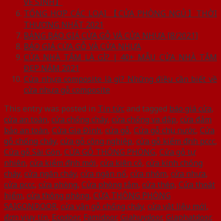
VỆ SINH】
TỔNG HỢP CÁC LOẠI 【CỬA PHÒNG NGỦ】THỜI
THƯỢNG NHẤT 2021
BẢNG BÁO GIÁ CỬA GỖ VÀ CỬA NHỰA [8/2021]
BÁO GIÁ CỬA GỖ VÀ CỬA NHỰA
CỬA NHÀ TẮM LÀ GÌ? | 40+ MẪU CỬA NHÀ TẮM
ĐẸP NĂM 2021
Cửa nhựa composite là gì? Những điều cần biết về
cửa nhựa gỗ composite
This entry was posted in
Tin tức
and tagged
báo giá cửa
,
cửa an toàn
,
cửa chống cháy
,
cửa chống va đập
,
cửa đảm
bảo an toàn
,
Cửa Gia Đình
,
cửa gỗ
,
Cửa gỗ chịu nước
,
Cửa
gỗ chống cháy
,
cửa gỗ công nghiệp
,
cửa gỗ kiểm định pccc
,
Cửa gỗ Sài Gòn
,
CỬA GỖ THÔNG PHÒNG
,
Cửa gỗ tự
nhiên
,
cửa kiểm định mới
,
cửa kiên cố
,
cửa kính chống
cháy
,
cửa ngăn cháy
,
cửa ngăn nổ
,
cửa nhôm
,
cửa nhựa
,
cửa pccc
,
cửa phòng
,
Cửa phòng tắm
,
cửa thép
,
Cửa thoát
hiểm
,
cửa thông phòng
,
CỬA THÔNG PHÒNG
SAIGONDOOR
,
cửa vân gỗ chống cháy
,
cửa vật liệu mới
,
đơn vị uy tín
,
Ecodoor
,
Famidoor
,
Giahuydoor
,
Giaphatdoor
,