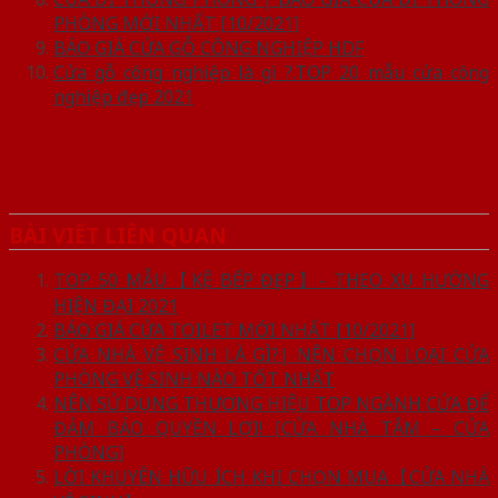
PHÒNG MỚI NHẤT [10/2021]
BÁO GIÁ CỬA GỖ CÔNG NGHIỆP HDF
Cửa gỗ công nghiệp là gì ?.TOP 20 mẫu cửa công
nghiệp đẹp 2021
BÀI VIẾT LIÊN QUAN
TOP 50 MẪU【KỆ BẾP ĐẸP】- THEO XU HƯỚNG
HIỆN ĐẠI 2021
BÁO GIÁ CỬA TOILET MỚI NHẤT [10/2021]
CỬA NHÀ VỆ SINH LÀ GÌ?| NÊN CHỌN LOẠI CỬA
PHÒNG VỆ SINH NÀO TỐT NHẤT
NÊN SỬ DỤNG THƯƠNG HIỆU TOP NGÀNH CỬA ĐỂ
ĐẢM BẢO QUYỀN LỢI! [CỬA NHÀ TẮM – CỬA
PHÒNG]
LỜI KHUYÊN HỮU ÍCH KHI CHỌN MUA【CỬA NHÀ