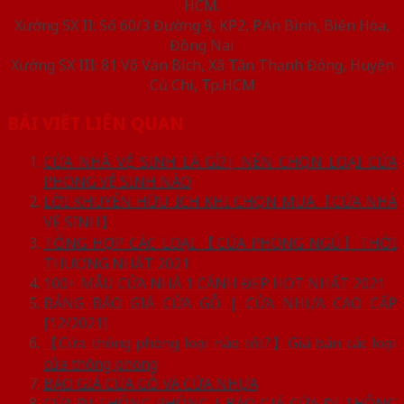
HCM.
Xưởng SX II: Số 60/3 Đường 9, KP2, P.An Bình, Biên Hòa,
Đồng Nai
Xưởng SX III: 81 Võ Văn Bích, Xã Tân Thạnh Đông, Huyện
Củ Chi, Tp.HCM
BÀI VIẾT LIÊN QUAN
CỬA NHÀ VỆ SINH LÀ GÌ?| NÊN CHỌN LOẠI CỬA
PHÒNG VỆ SINH NÀO
LỜI KHUYÊN HỮU ÍCH KHI CHỌN MUA【CỬA NHÀ
VỆ SINH】
TỔNG HỢP CÁC LOẠI 【CỬA PHÒNG NGỦ】THỜI
THƯỢNG NHẤT 2021
100+ MẪU CỬA NHÀ 1 CÁNH ĐẸP HOT NHẤT 2021
BẢNG BÁO GIÁ CỬA GỖ | CỬA NHỰA CAO CẤP
[12/2021]
【Cửa thông phòng loại nào tốt?】Giá bán các loại
cửa thông phòng
BÁO GIÁ CỬA GỖ VÀ CỬA NHỰA
CỬA ĐI THÔNG PHÒNG | BÁO GIÁ CỬA ĐI THÔNG