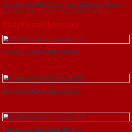
nội thất chống cháy
,
Thương hiệu SaiGonDoor
,
thương
hiệu top 10
,
top 10 việt nam
,
vật liệu chống cháy
.
Khuyến mại hôm nay
Cửa Vân Gỗ 5D KAT-41.52.52A-4TK
Cửa Vân Gỗ 5D KAT-41.51.51A-3TK
Cửa Vân Gỗ 5D KAT-41.50.50A-3TK