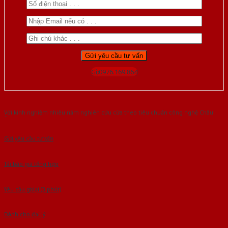
Gọi 0976.169.864
Với kinh nghiệm nhiêu năm nghiên cứu cửa theo tiêu chuẩn công nghệ Châu
Âu.Chúng tôi tự tin là nhà sản xuất & cung cấp hàng đầu tại Việt Nam!
Gửi yêu cầu tư vấn
Tải báo giá tổng hợp
Yêu cầu gọi lại (3 phút)
Dành cho đại lý