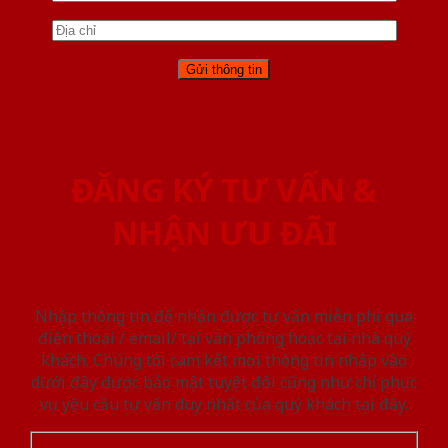
ĐĂNG KÝ TƯ VẤN &
NHẬN ƯU ĐÃI
Nhập thông tin để nhận được tư vấn miễn phí qua
điện thoại / email/ tại văn phòng hoặc tại nhà quý
khách. Chúng tôi cam kết mọi thông tin nhập vào
dưới đây được bảo mật tuyệt đối cũng như chỉ phục
vụ yêu cầu tư vấn duy nhất của quý khách tại đây.