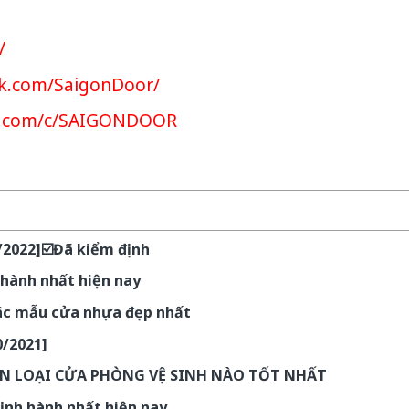
/
k.com/SaigonDoor/
e.com/c/SAIGONDOOR
022]☑️Đã kiểm định
hành nhất hiện nay
Các mẫu cửa nhựa đẹp nhất
/2021]
ỌN LOẠI CỬA PHÒNG VỆ SINH NÀO TỐT NHẤT
ịnh hành nhất hiện nay