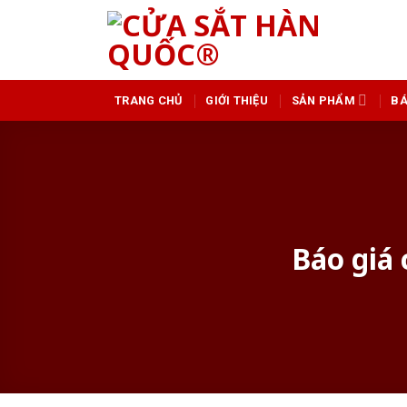
Skip
to
content
GIỚI THIỆU
SẢN PHẨM
BÁ
TRANG CHỦ
Báo giá