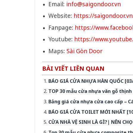
Email:
info@saigondoor.vn
Website:
https://saigondoor.vn
Fanpage
:
https://www.faceboo
Youtube:
https://www.youtub
Maps:
Sài Gòn Door
BÀI VIẾT LIÊN QUAN
BÁO GIÁ CỬA NHỰA HÀN QUỐC [03/2
TOP 30 mẫu cửa nhựa vân gỗ thịnh 
Bảng giá cửa nhựa cửa cao cấp – 
BÁO GIÁ CỬA TOILET MỚI NHẤT [10
CỬA NHÀ VỆ SINH LÀ GÌ?| NÊN CH
Top 30 mẫu cửa nhựa composite th