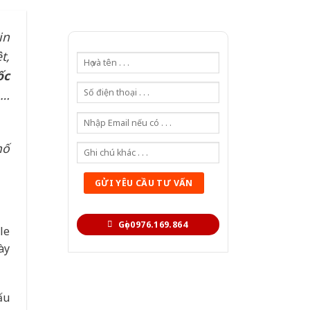
in
t,
ốc
,…
hố
Gọi 0976.169.864
le
ày
ấu