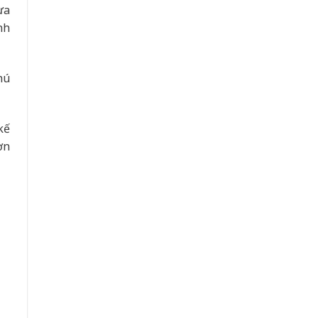
ừa
nh
hú
kế
ơn