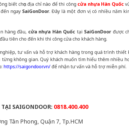
g biết chọn địa chỉ nào để thi công
cửa nhựa Hàn Quốc
v
ãy đến ngay
SaiGonDoor
. Đây là một đơn vị có nhiều năm ki
lên hàng đầu,
cửa nhựa Hàn Quốc
tại
SaiGonDoor
được c
đầu tiên cho đến khi thi công cửa cho khách hàng.
nghiệp, tư vấn và hỗ trợ khách hàng trong quá trình thiết 
i từng không gian. Quý khách muốn tìm hiểu thêm nhiều h
b:
https://saigondoor.vn/
để nhận tư vấn và hỗ trợ miễn phí.
A TẠI SAIGONDOOR:
0818.400.400
ường Tân Phong, Quận 7, Tp.HCM