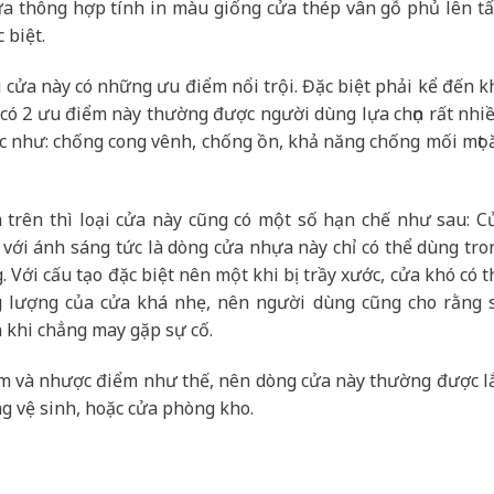
ựa thông hợp tính in màu giống cửa thép vân gỗ phủ lên t
 biệt.
ại cửa này có những ưu điểm nổi trội. Đặc biệt phải kể đến k
có 2 ưu điểm này thường được người dùng lựa chọn rất nhiề
c như: chống cong vênh, chống ồn, khả năng chống mối mọt 
trên thì loại cửa này cũng có một số hạn chế như sau: C
với ánh sáng tức là dòng cửa nhựa này chỉ có thể dùng tro
 Với cấu tạo đặc biệt nên một khi bị trầy xước, cửa khó có t
ng lượng của cửa khá nhẹ, nên người dùng cũng cho rằng 
 khi chẳng may gặp sự cố.
m và nhược điểm như thế, nên dòng cửa này thường được l
g vệ sinh, hoặc cửa phòng kho.