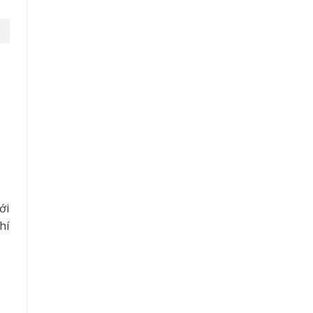
ới
hí