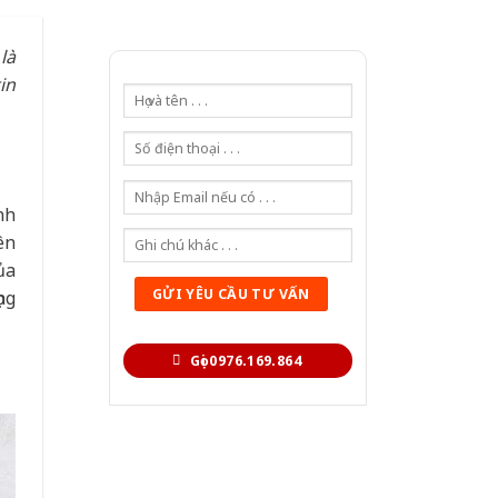
là
in
nh
ên
ủa
ng
Gọi 0976.169.864