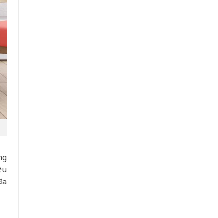
ng
ều
đa