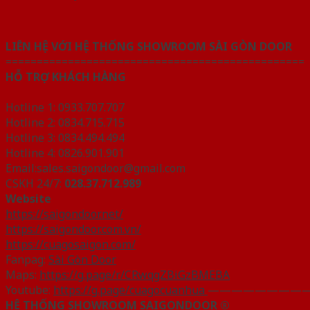
LIÊN HỆ VỚI HỆ THỐNG SHOWROOM SÀI GÒN DOOR
================================================
HỖ TRỢ KHÁCH HÀNG
Hotline 1: 0933.707.707
Hotline 2: 0834.715.715
Hotline 3: 0834.494.494
Hotline 4: 0826.901.901
Email:sales.saigondoor@gmail.com
CSKH 24/7:
028.37.712.989
Website
https://saigondoor.net/
https://saigondoor.com.vn/
https://cuagosaigon.com/
Fanpag:
Sài Gòn Door
Maps:
https://g.page/r/CRwqgZBiGzBMEBA
Youtube:
https://g.page/cuagocuanhua
————————
HỆ THỐNG SHOWROOM SAIGONDOOR ®