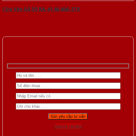
Cửa Vân Gỗ 5D KA-41.40.40A-3TK
Gọi 0976.169.864