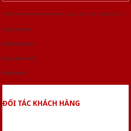
Với kinh nghiệm nhiêu năm nghiên cứu cửa theo tiêu chuẩn công nghệ Châu
Âu.Chúng tôi tự tin là nhà sản xuất & cung cấp hàng đầu tại Việt Nam!
Gửi yêu cầu tư vấn
Tải báo giá tổng hợp
Yêu cầu gọi lại (3 phút)
Dành cho đại lý
ĐỐI TÁC KHÁCH HÀNG