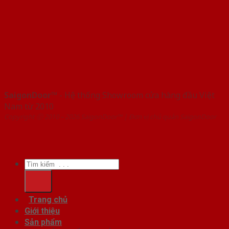
SaigonDoor™
- Hệ thống Showroom cửa hàng đầu Việt
Nam từ 2010
Copyright ⓒ 2010 – 2026 SaigonDoor™ | Đơn vị chủ quản SaigonDoor
Tìm
kiếm:
Trang chủ
Giới thiệu
Sản phẩm