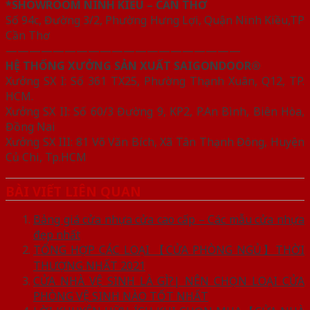
*SHOWROOM NINH KIỀU – CẦN THƠ
Số 94c, Đường 3/2, Phường Hưng Lợi, Quận Ninh Kiều,TP
Cần Thơ
————————————————————
HỆ THỐNG XƯỞNG SẢN XUẤT SAIGONDOOR®
Xưởng SX I: Số 361 TX25, Phường Thạnh Xuân, Q12, TP.
HCM.
Xưởng SX II: Số 60/3 Đường 9, KP2, P.An Bình, Biên Hòa,
Đồng Nai
Xưởng SX III: 81 Võ Văn Bích, Xã Tân Thạnh Đông, Huyện
Củ Chi, Tp.HCM
BÀI VIẾT LIÊN QUAN
Bảng giá cửa nhựa cửa cao cấp – Các mẫu cửa nhựa
đẹp nhất
TỔNG HỢP CÁC LOẠI 【CỬA PHÒNG NGỦ】THỜI
THƯỢNG NHẤT 2021
CỬA NHÀ VỆ SINH LÀ GÌ?| NÊN CHỌN LOẠI CỬA
PHÒNG VỆ SINH NÀO TỐT NHẤT