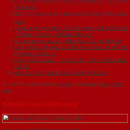
LỜI KHUYÊN HỮU ÍCH KHI CHỌN MUA【CỬA NHÀ
VỆ SINH】
BÁO GIÁ CỬA NHỰA HÀN QUỐC [03/2022]☑️Đã kiểm
định
TỔNG HỢP 40+ MẪU CỬA PHÒNG TẮM ĐẸP SANG
TRỌNG THEO XU HƯỚNG HIỆN ĐẠI
Giá cửa nhựa cao cấp – Mẫu đẹp 2021 tại TPHCM
CỬA THÔNG PHÒNG LÀ GÌ?| 30+ MẪU CỬA THÔNG
PHÒNG CHUNG CƯ
CỬA PHÒNG NGỦ | CUNG CẤP CỬA PHÒNG NGỦ
GIÁ RẺ
BÁO GIÁ CỬA TOILET MỚI NHẤT [10/2021]
This entry was posted in
Tin tức
and tagged
Cửa phòng
ngủ
.
Khuyến mại hôm nay