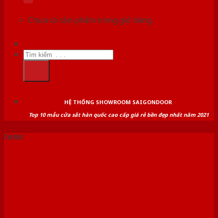
Chưa có sản phẩm trong giỏ hàng.
Tìm
kiếm:
HỆ THỐNG SHOWROOM SAIGONDOOR
Top 10 mẫu cửa sắt hàn quốc cao cấp giá rẻ bền đẹp nhất năm 2021
Tin tức
TỔNG HỢP CÁC LOẠI
【CỬA PHÒNG NGỦ】THỜI
THƯỢNG NHẤT 2022