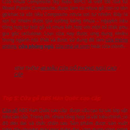
Cửa nhựa Composite (ký hiệu WPC) là viết tắt của từ
Wood Plastic Composite, được làm từ nhựa gỗ còn có tên
gọi khác là vật liệu Composite nhựa sợi tự nhiên. Đây là
sợi tự nhiên được gia cường bằng nhựa – nguyên liệu
tổng hợp từ bột gỗ và nhựa kết hợp với một số chất phụ
gia gốc cellulose. Loại cửa này được ứng dụng nhiều
trong ngành nội thất và được sử dụng để làm
cửa thông
phòng
,
cửa phòng ngủ
,
cửa nhà vệ sinh
hoặc cửa chính…
XEM THÊM:
48 MẪU CỬA GỖ PHÒNG NGỦ CAO
CẤP
Top 5: Cửa gỗ ABS Hàn Quốc cao cấp
Cửa gỗ
ABS Hàn Quôc cao cấp được cấu tạo từ các lớp vật
liệu cao cấp. Trong đó, nhựa tổng hợp là vật liệu chính, có
độ dẻo dai và chắc chắn cao. Sản phẩm được sản xuất
trên dây chuyền máy móc hiện đại, ứng dụng công nghệ