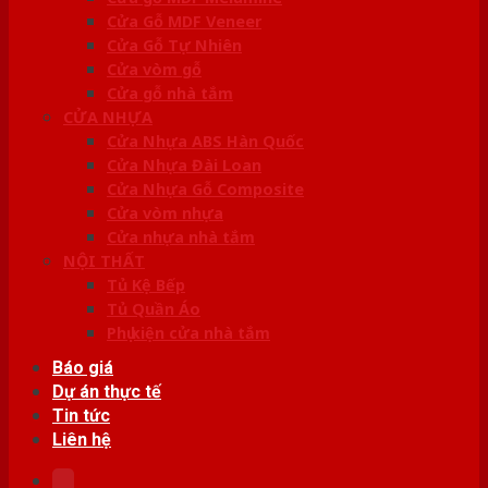
Cửa Gỗ MDF Veneer
Cửa Gỗ Tự Nhiên
Cửa vòm gỗ
Cửa gỗ nhà tắm
CỬA NHỰA
Cửa Nhựa ABS Hàn Quốc
Cửa Nhựa Đài Loan
Cửa Nhựa Gỗ Composite
Cửa vòm nhựa
Cửa nhựa nhà tắm
NỘI THẤT
Tủ Kệ Bếp
Tủ Quần Áo
Phụ kiện cửa nhà tắm
Báo giá
Dự án thực tế
Tin tức
Liên hệ